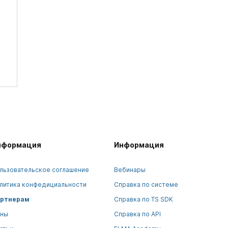
нформация
Информация
льзовательское соглашение
Вебинары
литика конфедициальности
Справка по системе
ртнерам
Справка по TS SDK
ны
Справка по API