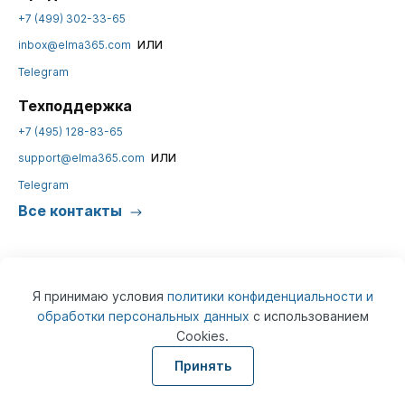
+7 (499) 302-33-65
или
inbox@elma365.com
Telegram
Техподдержка
+7 (495) 128-83-65
или
support@elma365.com
Telegram
Все контакты
Я принимаю условия
политики конфиденциальности и
обработки персональных данных
с использованием
Cookies.
© 2026
ELMA365
Информация на сайте предназначена для юридических лиц и не
Принять
является информацией, предназначенной для публичного
ознакомления потребителей.