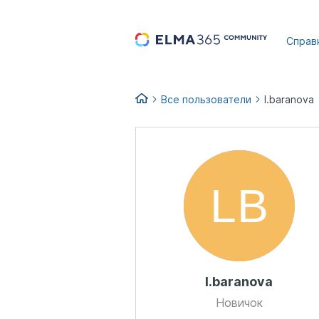
...
Справ
Все пользователи
l.baranova
l.baranova
Новичок