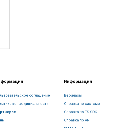
нформация
Информация
льзовательское соглашение
Вебинары
литика конфедициальности
Справка по системе
ртнерам
Справка по TS SDK
ны
Справка по API