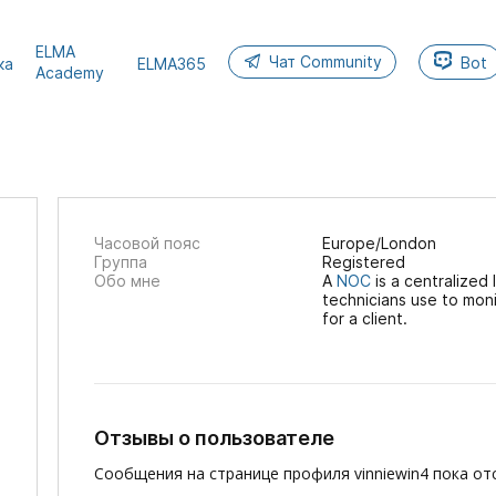
ELMA
Чат Community
Bot
ка
ELMA365
Academy
Часовой пояс
Europe/London
Группа
Registered
Обо мне
A
NOC
is a centralized
technicians use to moni
for a client.
Отзывы о пользователе
Сообщения на странице профиля vinniewin4 пока от