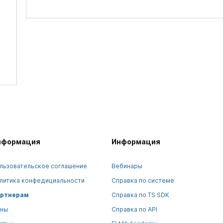
нформация
Информация
льзовательское соглашение
Вебинары
литика конфедициальности
Справка по системе
ртнерам
Справка по TS SDK
ны
Справка по API