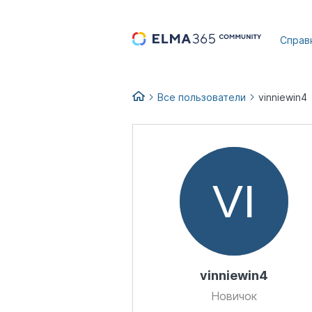
...
Справ
Все пользователи
vinniewin4
vinniewin4
Новичок