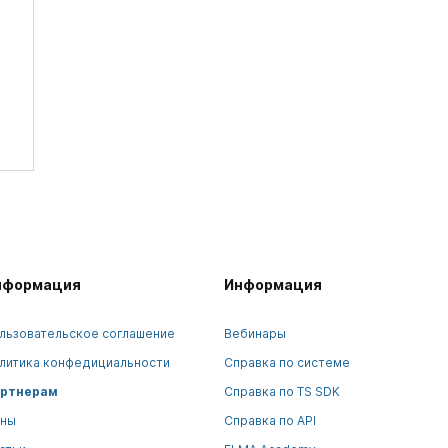
нформация
Информация
льзовательское соглашение
Вебинары
литика конфедициальности
Справка по системе
ртнерам
Справка по TS SDK
ны
Справка по API