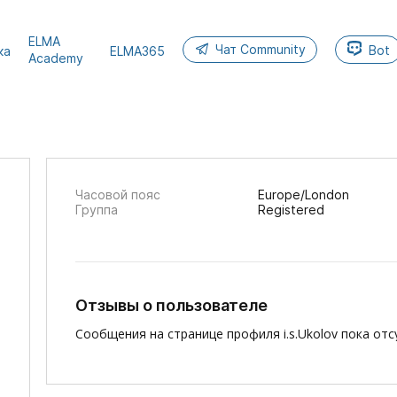
ELMA
Чат Community
Bot
ка
ELMA365
Academy
Часовой пояс
Europe/London
Группа
Registered
Отзывы о пользователе
Сообщения на странице профиля i.s.Ukolov пока отс