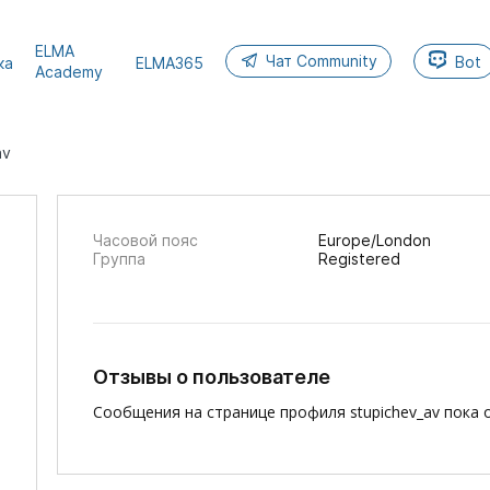
ELMA
Чат Community
Bot
ка
ELMA365
Academy
av
Часовой пояс
Europe/London
Группа
Registered
Отзывы о пользователе
Сообщения на странице профиля stupichev_av пока 