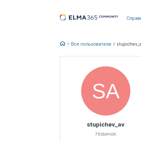
...
Справ
Все пользователи
stupichev_
stupichev_av
Новичок