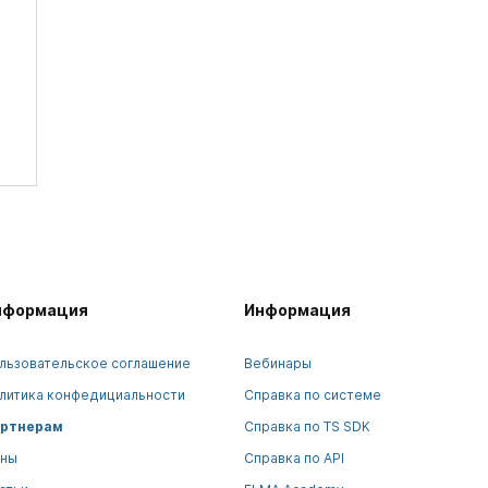
нформация
Информация
льзовательское соглашение
Вебинары
литика конфедициальности
Справка по системе
ртнерам
Справка по TS SDK
ны
Справка по API