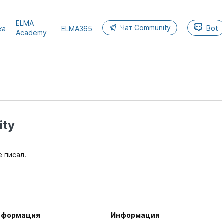
ELMA
Чат Community
Bot
ка
ELMA365
Academy
ty
е писал.
нформация
Информация