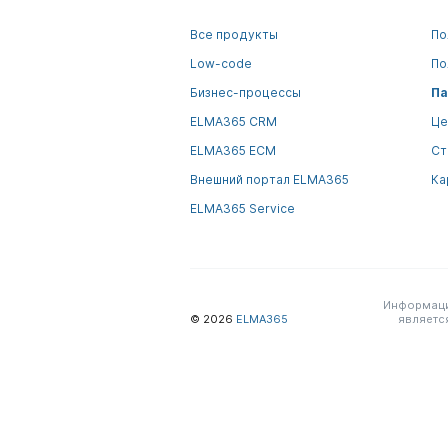
Все продукты
По
Low-code
По
Бизнес-процессы
Па
ELMA365 CRM
Це
ELMA365 ECM
Ст
Внешний портал ELMA365
Ка
ELMA365 Service
Информация
© 2026
ELMA365
являетс