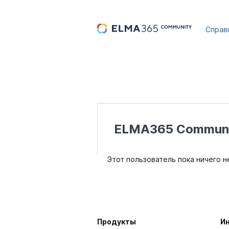
...
Справ
ELMA365 Communi
Этот пользователь пока ничего н
Продукты
И