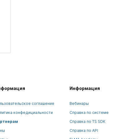
нформация
Информация
льзовательское соглашение
Вебинары
литика конфедициальности
Справка по системе
ртнерам
Справка по TS SDK
ны
Справка по API