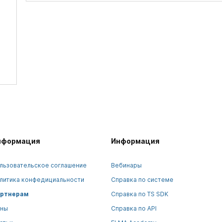
нформация
Информация
льзовательское соглашение
Вебинары
литика конфедициальности
Справка по системе
ртнерам
Справка по TS SDK
ны
Справка по API