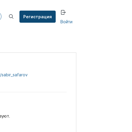
Регистрация
Войти
/sabir_safarov
вуют.