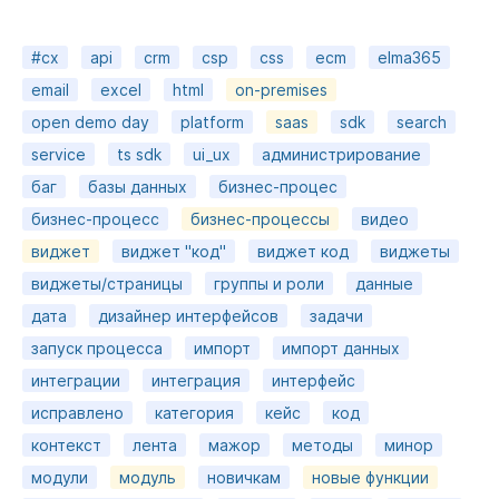
#cx
api
crm
csp
css
ecm
elma365
email
excel
html
on-premises
open demo day
platform
saas
sdk
search
service
ts sdk
ui_ux
администрирование
баг
базы данных
бизнес-процес
бизнес-процесс
бизнес-процессы
видео
виджет
виджет "код"
виджет код
виджеты
виджеты/страницы
группы и роли
данные
дата
дизайнер интерфейсов
задачи
запуск процесса
импорт
импорт данных
интеграции
интеграция
интерфейс
исправлено
категория
кейс
код
контекст
лента
мажор
методы
минор
модули
модуль
новичкам
новые функции