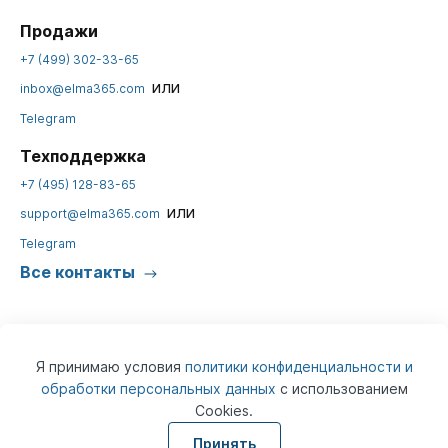
Продажи
+7 (499) 302-33-65
или
inbox@elma365.com
Telegram
Техподдержка
+7 (495) 128-83-65
или
support@elma365.com
Telegram
Все контакты
Я принимаю условия
политики конфиденциальности и
обработки персональных данных
с использованием
Cookies.
© 2026
ELMA365
Информация на сайте предназначена для юридических лиц и не
Принять