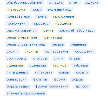
обработчик событий
отладка
отчет
ошибка
платформа
поиск
полезный код
пользователи
почта
приложение
приложения
процесс
процессы
рассматривается
релиз
релиз elma365 кэдо
релиз on-premises
релиз saas
релиз управление мчд
релизы
решения
скрипт
скрипты
согласование
сообщения
сортировка
статусы
стили
стрим
сценарии
сценарий
таблица
таблицы
типы данных
установка
файлы
фильтр
фильтрация
фильтры
форма
формы
формы задач
формы приложений
экспорт
элементы приложения