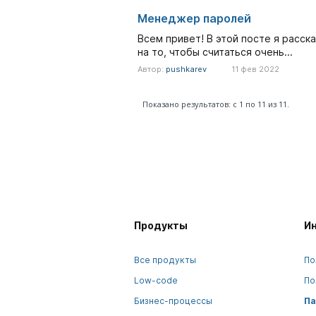
Менеджер паролей
Всем привет! В этой посте я расс
на то, чтобы считаться очень...
Автор:
pushkarev
11 фев 2022
Показано результатов: с 1 по 11 из 11.
Продукты
И
Все продукты
По
Low-code
По
Бизнес-процессы
Па