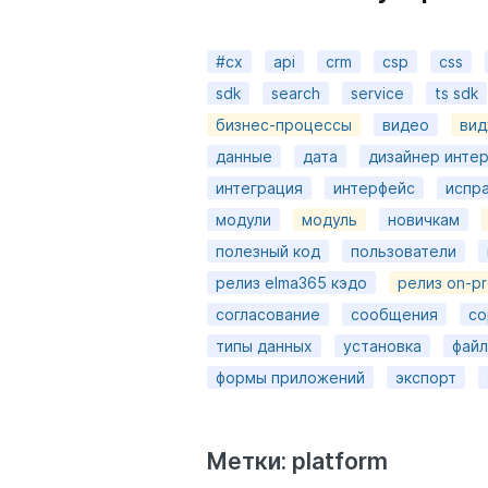
#cx
api
crm
csp
css
sdk
search
service
ts sdk
бизнес-процессы
видео
вид
данные
дата
дизайнер инте
интеграция
интерфейс
испр
модули
модуль
новичкам
полезный код
пользователи
релиз elma365 кэдо
релиз on-pr
согласование
сообщения
со
типы данных
установка
фай
формы приложений
экспорт
Метки: platform