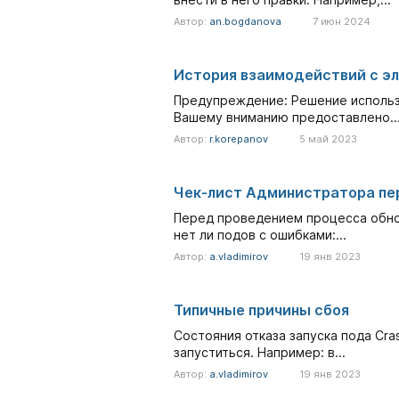
Автор:
an.bogdanova
7 июн 2024
История взаимодействий с э
Предупреждение: Решение использу
Вашему вниманию предоставлено..
Автор:
r.korepanov
5 май 2023
Чек-лист Администратора пе
Перед проведением процесса обнов
нет ли подов с ошибками:...
Автор:
a.vladimirov
19 янв 2023
Типичные причины сбоя
Состояния отказа запуска пода Cr
запуститься. Например: в...
Автор:
a.vladimirov
19 янв 2023