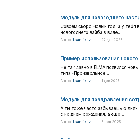
Модуль для новогоднего наст
Совсем скоро Новый год, а у тебя
новогоднего вайба в виде...
Автор:
ksannikov
22 дек 2025
Пример использования нового
Не так давно в ELMA появился нов
типа «Произвольное...
Автор:
ksannikov
1 дек 2025
Модуль для поздравления сот
А ты тоже часто забываешь о днях
с их днем рождения, а еще...
Автор:
ksannikov
5 сен 2025