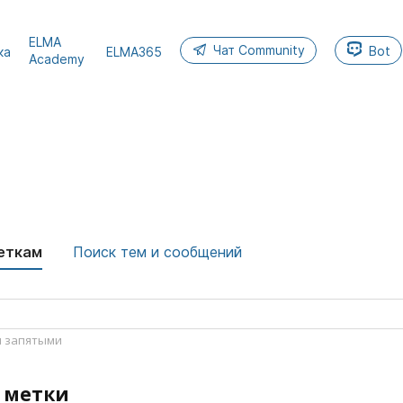
ELMA
Чат Community
Bot
ка
ELMA365
Academy
еткам
Поиск тем и сообщений
ы запятыми
 метки