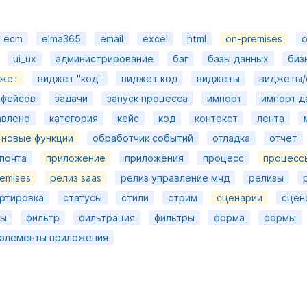
ecm
elma365
email
excel
html
on-premises
o
ui_ux
администрирование
баг
базы данных
биз
жет
виджет "код"
виджет код
виджеты
виджеты/
рфейсов
задачи
запуск процесса
импорт
импорт д
авлено
категория
кейс
код
контекст
лента
новые функции
обработчик событий
отладка
отчет
почта
приложение
приложения
процесс
процесс
emises
релиз saas
релиз управление мчд
релизы
ртировка
статусы
стили
стрим
сценарии
сцен
лы
фильтр
фильтрация
фильтры
форма
формы
элементы приложения