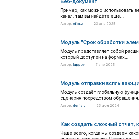
Веб-документ
Пример, как можно использовать ве
канал, там вы найдёте ещё...
Автор:
efim.z
23 апр 2025
Модуль "Срок обработки элем
Модуль представляет собой расшир
который доступен на формах...
Автор:
luppov
7 апр 2025
Модуль отправки всплывающи
Модуль создаёт глобальную функцию
сценария посредством обращения.
Автор:
denis.g
23 июл 2024
Как создать сложный отчет, 
Чаще всего, когда мы создаем как
внести в него правки. Например,...