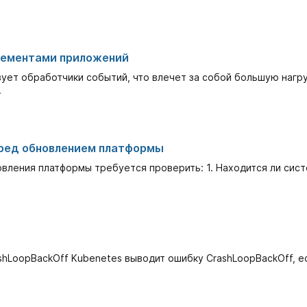
лементами приложений
ет обработчики событий, что влечет за собой большую нагруз
.
ред обновлением платформы
ления платформы требуется проверить: 1. Находится ли сист
ashLoopBackOff Kubenetes выводит ошибку CrashLoopBackOff, е