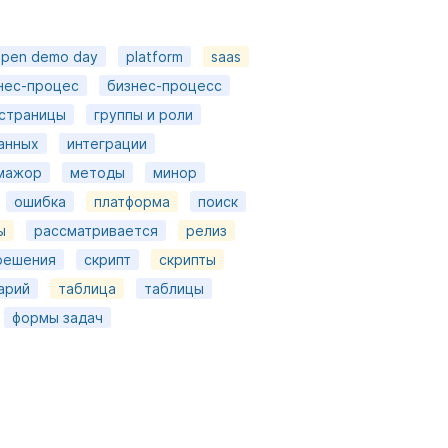
pen demo day
platform
saas
нес-процес
бизнес-процесс
страницы
группы и роли
анных
интеграции
мажор
методы
минор
ошибка
платформа
поиск
ы
рассматривается
релиз
решения
скрипт
скрипты
арий
таблица
таблицы
формы задач