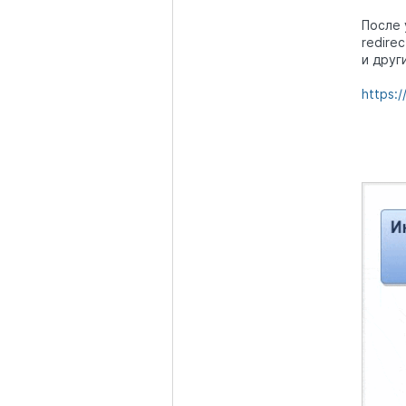
После 
redire
и друг
https: