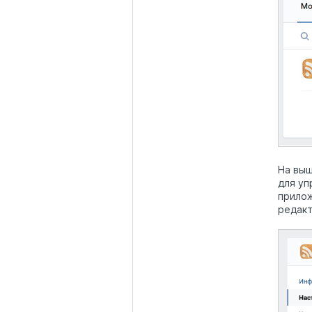
На выш
для уп
прилож
редакт