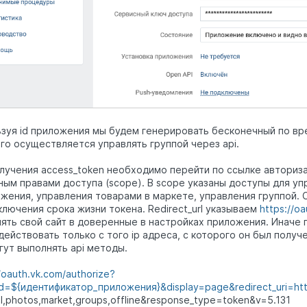
зуя id приложения мы будем генерировать бесконечный по в
го осуществляется управлять группой через api.
лучения access_token необходимо перейти по ссылке авториза
ным правами доступа (scope). В scope указаны доступы для уп
жения, управления товарами в маркете, управления группой. 
ключения срока жизни токена. Redirect_url указываем
https://oa
ять свой сайт в доверенные в настройках приложения. Иначе пр
действовать только с того ip адреса, с которого он был получ
гут выполнять api методы.
/oauth.vk.com/authorize?
_id=${идентификатор_приложения}&display=page&redirect_uri=
ht
l,photos,market,groups,offline&response_type=token&v=5.131