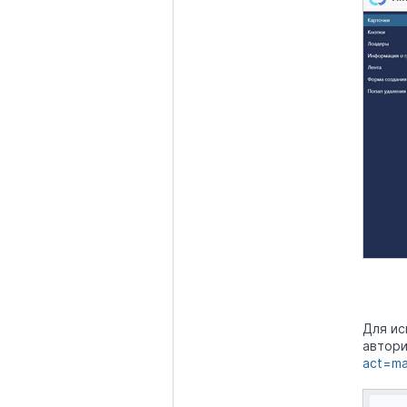
Для ис
автори
act=m