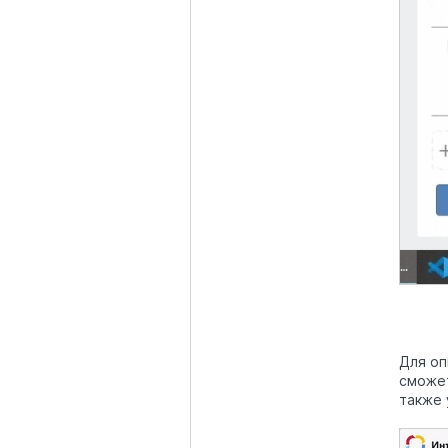
Для оп
сможет
также 