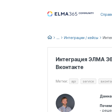
...
Справ
...
Интеграции / кейсы
База знаний по продуктам
ELMA365 CX: CRM + Omni + Ма
Интеграция ЭЛМА 36
Вконтакте
Метки:
api
service
вконта
Данная
Почем
- реше