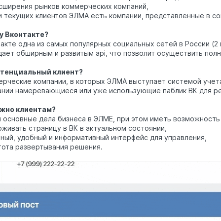
сширения рынков коммерческих компаний,
и текущих клиентов ЭЛМА есть компании, представленные в со
у Вконтакте?
такте одна из самых популярных социальных сетей в России (2
дает обширным и развитым api, что позволит осуществить пол
отенциальный клиент?
ерческие компании, в которых ЭЛМА выступает системой учет
ании намеревающиеся или уже использующие паблик ВК для р
ужно клиентам?
и основные дела бизнеса в ЭЛМЕ, при этом иметь возможност
живать страницу в ВК в актуальном состоянии,
тный, удобный и информативный интерфейс для управления,
тота развертывания решения.