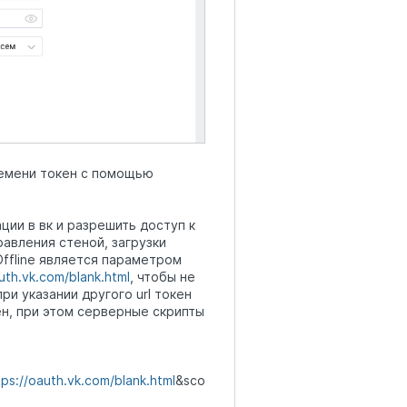
ремени токен с помощью
ции в вк и разрешить доступ к
равления стеной, загрузки
Offline является параметром
uth.vk.com/blank.html
, чтобы не
и указании другого url токен
ен, при этом серверные скрипты
tps://oauth.vk.com/blank.html
&sco