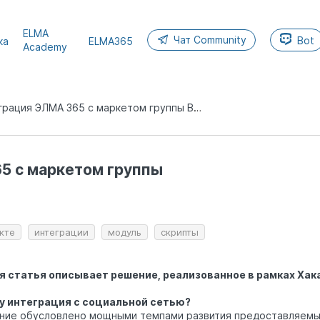
ELMA
Чат Community
Bot
ка
ELMA365
Academy
Интеграция ЭЛМА 365 с маркетом группы Вконтакте
ркетинг
5 с маркетом группы
кте
интеграции
модуль
скрипты
 статья описывает решение, реализованное в рамках Хака
у интеграция с социальной сетью?
ние обусловлено мощными темпами развития предоставляемы