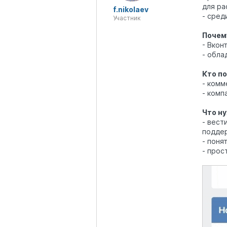
для ра
f.nikolaev
- сред
Участник
Почем
- Вкон
- обла
Кто п
- комм
- комп
Что н
- вест
поддер
- поня
- прос