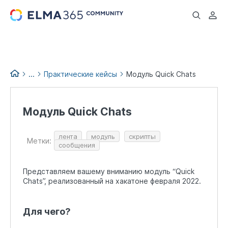
...
...
Практические кейсы
Модуль Quick Chats
База знаний по продуктам
Модуль Quick Chats
ELMA365 Low-code Platform
лента
модуль
скрипты
Метки:
сообщения
Представляем вашему вниманию модуль “Quick
Chats”, реализованный на хакатоне февраля 2022.
Для чего?