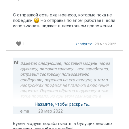
С отправкой есть ряд нюансов, которые пока не
победили
Но отправка по Enter работает, если
использовать виджет в десктопном приложении.
1
khodyrev
28 мар 2022
Заметил следующее, поставил модуль через
админку, включил галочку - все заработало,
отправил тестовому пользователю
сообщение, перешел на его аккаунт, а там в
настройках профиля нет галочки включения
виджета. Перешел обратно в админку и там
тоже пропало, но при этом сам модуль в
режиме "включен", похоже что-то сбоит еще
Нажмите, чтобы раскрыть...
elma
28 мар 2022
UPD: когда заходишь в админку - виджет не
отображается, нажимаешь F5 для
Будем модуль дорабатывать, в будущих версиях
перезагрузки - начинает отображаться.
исправим, спасибо за фидбэк!
Также у тестового пользователя. То есть до