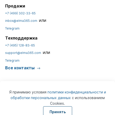
Продажи
+7 (499) 302-33-65
или
inbox@elma365.com
Telegram
Техподдержка
+7 (495) 128-83-65
или
support@elma365.com
Telegram
Все контакты
Я принимаю условия
политики конфиденциальности и
обработки персональных данных
с использованием
Cookies.
© 2026
ELMA365
Информация на сайте предназначена для юридических лиц и не
Принять
является информацией, предназначенной для публичного