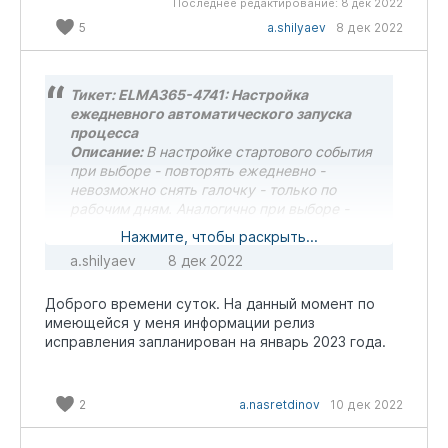
Последнее редактирование:
8 дек 2022
5
a.shilyaev
8 дек 2022
Тикет: ELMA365-4741: Настройка
ежедневного автоматического запуска
процесса
Описание:
В настройке стартового события
при выборе - повторять ежедневно -
невозможно снять галочку - только по
рабочим дням. Аналогично при выборе -
повторять еженедельно и указать все дни
Нажмите, чтобы раскрыть...
недели, все равно нельзя снять - только по
a.shilyaev
8 дек 2022
рабочим дням. Таким образом - сделать
запуск по нерабочим дням сейчас не
Доброго времени суток. На данный момент по
представляется возможным.
имеющейся у меня информации релиз
Версия:
SaaS Standart
исправления запланирован на январь 2023 года.
Инициатор:
Шиляев Алексей (BPM-Expert)
Приоритет:
Критический
Статус тикета:
Передано в разработку
Ответ ТП:
Разработчики уже знают о
2
a.nasretdinov
10 дек 2022
проблеме и работают над её исправлением.