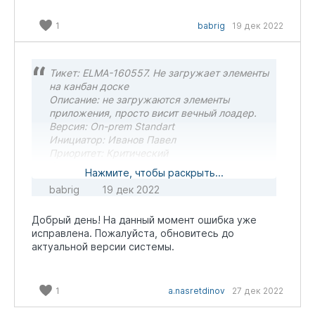
1
babrig
19 дек 2022
Тикет: ELMA-160557. Не загружает элементы
на канбан доске
Описание: не загружаются элементы
приложения, просто висит вечный лоадер.
Версия: On-prem Standart
Инициатор: Иванов Павел
Приоритет: Критический
Статус тикета: Передано в разработку
Нажмите, чтобы раскрыть...
Ответ ТП: Ошибка была воспроизведена и
babrig
19 дек 2022
передана в отдел разработки для
исправления. Благодарим за
Добрый день! На данный момент ошибка уже
предоставленную информацию. Временное
исправлена. Пожалуйста, обновитесь до
решение: в настройках доски убрать опцию
актуальной версии системы.
"Разворачивать карточку".
Однако вариант с предложенным решением
так же не работает.
1
a.nasretdinov
27 дек 2022