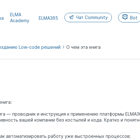
ELMA
Чат Community
Bot
ка
ELMA365
Academy
созданию Low-code решений
О чем эта книга
книга:
ига — проводник и инструкция к применению платформы ELMA36
ивность вашей компании без костылей и кода. Кратко и понятн
как автоматизировать работу уже выстроенных процессов;