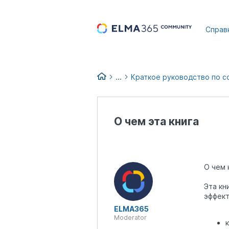
...
Справ
...
Краткое руководство по 
Low-code books
О чем эта книга
О чем 
Эта кн
эффект
ELMA365
Moderator