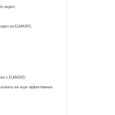
х задач;
адач на ELMA365;
тво с ELMA365;
льзовать ее еще эффективнее.