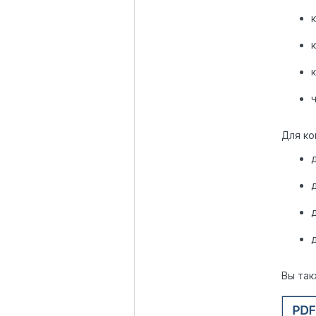
Для ко
Вы так