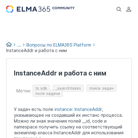
...
...
Вопросы по ELMA365 Platform
InstanceAddr и работа с ним
Вопросы и помощь
InstanceAddr и работа с ним
ts sdk
_searchtasks
поиск задач
Метки:
поля задачи
У задач есть поле
instance: InstanceAddr
,
указывающее на создавший их инстанс процесса.
Можно ли зная значения полей __id, code и
namespace получить ссылку на соответствующий
экземпляр класса InstanceAddr для использования