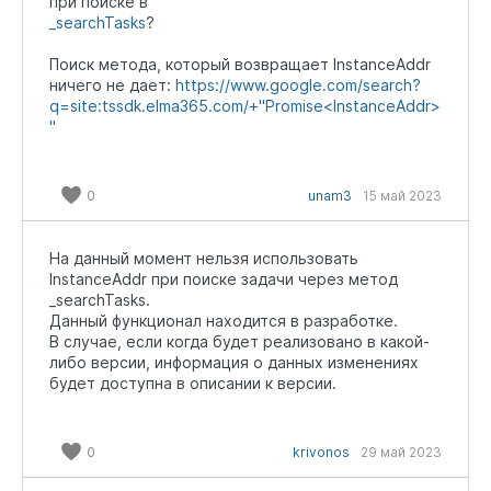
при поиске в
_searchTasks
?
Поиск метода, который возвращает InstanceAddr
ничего не дает:
https://www.google.com/search?
q=site:tssdk.elma365.com/+"Promise<InstanceAddr>
"
0
unam3
15 май 2023
На данный момент нельзя использовать
InstanceAddr при поиске задачи через метод
_searchTasks.
Данный функционал находится в разработке.
В случае, если когда будет реализовано в какой-
либо версии, информация о данных изменениях
будет доступна в описании к версии.
0
krivonos
29 май 2023