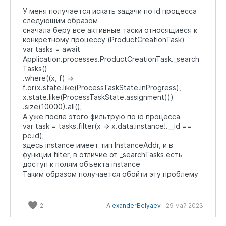
У меня получается искать задачи по id процесса
следующим образом
сначала беру все активные таски относящиеся к
конкретному процессу (ProductCreationTask)
var tasks = await
Application.processes.ProductCreationTask._search
Tasks()
.where((x, f) =>
f.or(x.state.like(ProcessTaskState.inProgress),
x.state.like(ProcessTaskState.assignment)))
.size(10000).all();
А уже после этого фильтрую по id процесса
var task = tasks.filter(x => x.data.instance!.__id ==
pc.id);
здесь instance имеет тип InstanceAddr, и в
функции filter, в отличие от _searchTasks есть
доступ к полям объекта instance
Таким образом получается обойти эту проблему
2
AlexanderBelyaev
29 май 2023