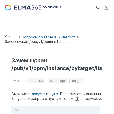
...
...
Вопросы по ELMA365 Platform
Зачем нужен /pub/v1/bpm/instance/bytarget/list?
Вопросы и помощь
Зачем нужен
/pub/v1/bpm/instance/bytarget/list?
Метки:
2023.4.3
public api
target
Смотрим в
документацию
. Все поля опциональны.
Запускаем запрос с пустым телом ({}) и получаем:
Код: