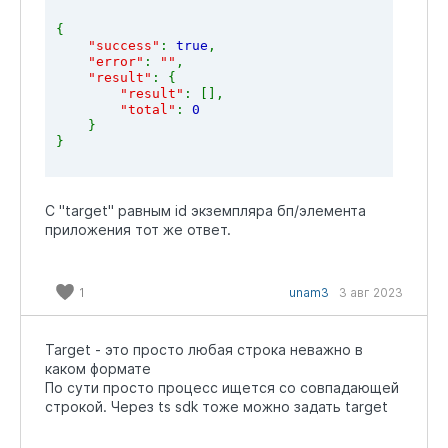
{
"success"
: 
true
,
"error"
: 
""
,
"result"
: {
"result"
: [],
"total"
: 
0
}
}
C "target" равным id экземпляра бп/элемента
приложения тот же ответ.
1
unam3
3 авг 2023
Target - это просто любая строка неважно в
каком формате
По сути просто процесс ищется со совпадающей
строкой. Через ts sdk тоже можно задать target