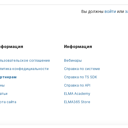
Вы должны
или
войти
з
нформация
Информация
льзовательское соглашение
Вебинары
литика конфедициальности
Справка по системе
ртнерам
Справка по TS SDK
ны
Справка по API
атьи
ELMA Academy
рта сайта
ELMA365 Store