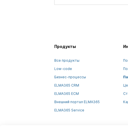
Продукты
И
Все продукты
По
Low-code
По
Бизнес-процессы
Па
ELMA365 CRM
Це
ELMA365 ECM
Ст
Внешний портал ELMA365
Ка
ELMA365 Service