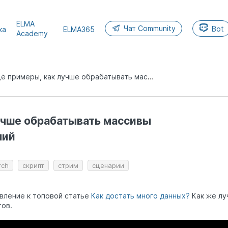
ELMA
Чат Community
Bot
ка
ELMA365
Academy
Ещё примеры, как лучше обрабатывать массивы элементов приложений
учше обрабатывать массивы
ний
rch
скрипт
стрим
сценарии
вление к топовой статье
Как достать много данных?
Как же лу
ов.