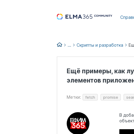
...
Справ
...
Скрипты и разработка
База знаний по продуктам
Ещё примеры, как л
элементов приложе
Метки:
fetch
promise
sea
В доба
объект