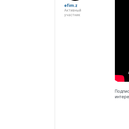
efim.z
Активный
участник
Подпи
интере