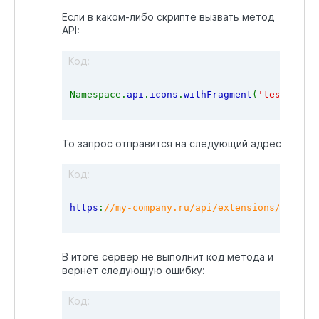
Если в каком-либо скрипте вызвать метод
API:
Код:
Namespace.
api
.
icons
.
withFragment
(
'test'
).
ca
То запрос отправится на следующий адрес
Код:
https
:
//my-company.ru/api/extensions/446da5
В итоге сервер не выполнит код метода и
вернет следующую ошибку:
Код: