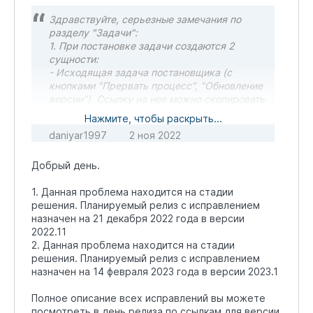
Здравствуйте, серьезные замечания по
разделу "Задачи":
1. При постановке задачи создаются 2
сущности:
- Исходящая задача постановщика (с
кнопками "Прервать процесс", "Обновление
версии"). Ссылку на нее можно скопировать
в исходящих задачах постановщика, но эта
Нажмите, чтобы раскрыть...
ссылка не та, что нужна постановщику.
daniyar1997
2 ноя 2022
- Входящая задача исполнителя (с кнопками
"Сделано", "Невозможно выполнить").
Добрый день.
Ссылку на нее постановщик получить не
может.
1. Данная проблема находится на стадии
В итоге, у постановщика нет возможности
решения. Планируемый релиз с исправлением
отправить исполнителю ссылку на
назначен на 21 декабря 2022 года в версии
поставленную задачу.
2022.11
2. При завершении задачи (в задаче
2. Данная проблема находится на стадии
"Контроль ..." постановщик нажимает
решения. Планируемый релиз с исправлением
"Закрыть задачу") - в списке всех
назначен на 14 февраля 2023 года в версии 2023.1
исходящих задач постановщика столбец
"Исполнители" закрытой задачи становится
Полное описание всех исправлений вы можете
пустым. Хотя в самой задаче исполнитель
посмотреть в день релиза по ссылкам для версии
заполнен.