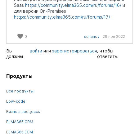
Saas
В итоге, нельзя найти ранее поставленные
https://community.elma365.com/ru/forums/16/
и
для версии On-Premises
определенному исполнителю задачи.
https://community.elma365.com/ru/forums/17/
Прошу прокомментировать данные
проблемы, есть ли решение?
0
sultanov
29 ноя 2022
Вы
или
, чтобы
войти
зарегистрироваться
должны
ответить.
Продукты
Все продукты
Low-code
Бизнес-процессы
ELMA365 CRM
ELMA365 ECM