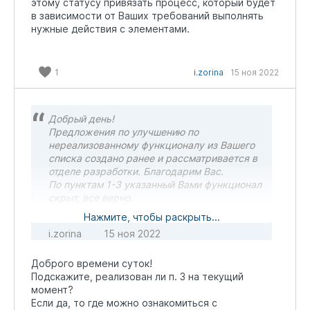
этому статусу привязать процесс, который будет
в зависимости от Ваших требований выполнять
нужные действия с элементами.
1
i.zorina
15 ноя 2022
Добрый день!
Предложения по улучшению по
нереализованному функционалу из Вашего
списка создано ранее и рассматривается в
отделе разработки. Благодарим Вас.
По пунктам 1-3 указанный Вами функционал
скрыт, все верно.
Пункт 4 - зарегистрирован ранее.
Нажмите, чтобы раскрыть...
Пункт 5 - зарегистрирован ранее. По части
i.zorina
15 ноя 2022
объединения дублей в один - можно
рассмотреть вариант с применением
Доброго времени суток!
дополнительной настройки - в настройках
Подскажите, реализован ли п. 3 на текущий
дублей, на вкладке "Дополнительные
момент?
настройки" можно настроить перевод
Если да, то где можно ознакомиться с
дублей в определенный статус. Например,