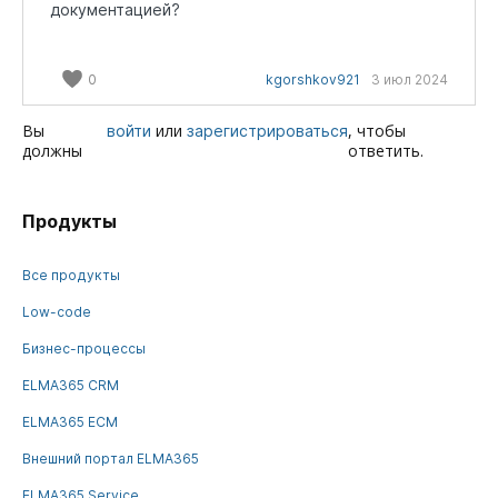
документацией?
финальный скрытый статус "Дубль". К этому
статусу привязать процесс, который будет в
зависимости от Ваших требований
выполнять нужные действия с элементами.
0
kgorshkov921
3 июл 2024
Вы
или
, чтобы
войти
зарегистрироваться
должны
ответить.
Продукты
Все продукты
Low-code
Бизнес-процессы
ELMA365 CRM
ELMA365 ECM
Внешний портал ELMA365
ELMA365 Service