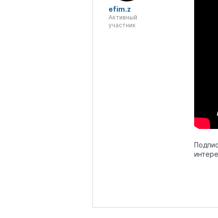
efim.z
Активный
участник
Подпи
интере