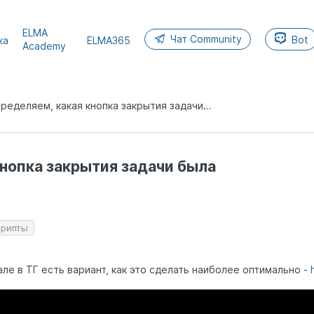
ELMA
Чат Community
Bot
ка
ELMA365
Academy
Определяем, какая кнопка закрытия задачи была нажата
нопка закрытия задачи была
крипты
але в ТГ есть вариант, как это сделать наиболее оптимально -