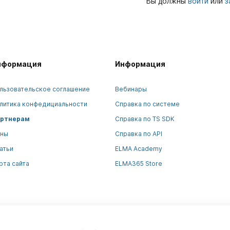
Вы должны
или
войти
з
нформация
Информация
льзовательское соглашение
Вебинары
литика конфедициальности
Справка по системе
ртнерам
Справка по TS SDK
ны
Справка по API
атьи
ELMA Academy
рта сайта
ELMA365 Store
 на сайте предназначена для юридических лиц и не