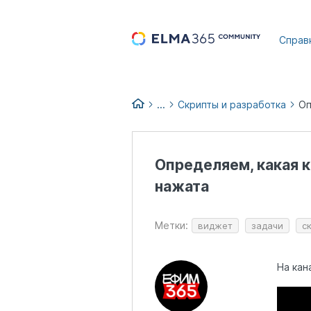
...
Справ
...
Скрипты и разработка
База знаний по продуктам
Определяем, какая к
нажата
Метки:
виджет
задачи
с
На кан