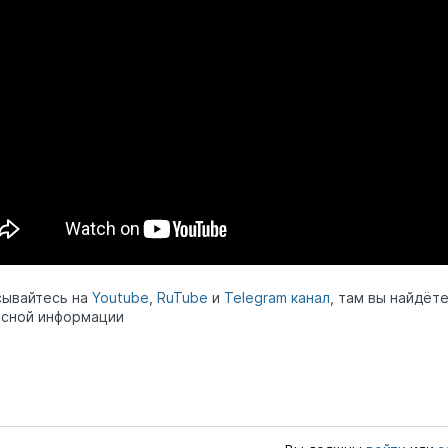
сывайтесь на
Youtube
,
RuTube
и
Telegram канал
, там вы найдёт
сной информации