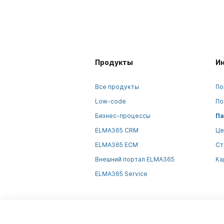
Продукты
И
Все продукты
По
Low-code
По
Бизнес-процессы
Па
ELMA365 CRM
Це
ELMA365 ECM
Ст
Внешний портал ELMA365
Ка
ELMA365 Service
Информация