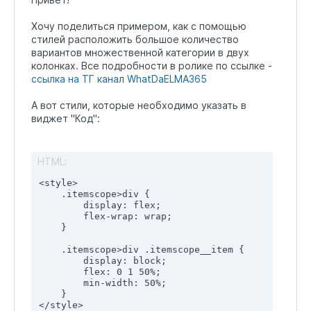
Хочу поделиться примером, как с помощью
стилей расположить большое количество
вариантов множественной категории в двух
колонках. Все подробности в ролике по ссылке -
ссылка на ТГ канал WhatDaELMA365
А вот стили, которые необходимо указать в
виджет "Код":
HTML:
<style>

    .itemscope>div {

        display: flex;

        flex-wrap: wrap;

    }

    .itemscope>div .itemscope__item {

        display: block;

        flex: 0 1 50%;

        min-width: 50%;

    }
