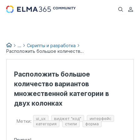
...
...
Скрипты и разработка
Расположить большое количество вариантов множественной категории в двух колонках
База знаний по продуктам
Расположить большое
количество вариантов
множественной категории в
двух колонках
ui_ux
виджет "код"
интерфейс
Метки:
категория
стили
форма
Привет!