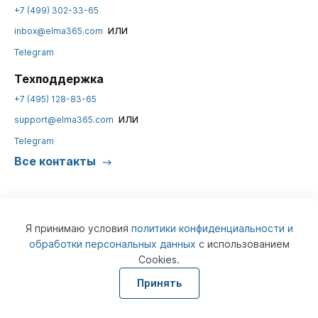
+7 (499) 302-33-65
или
inbox@elma365.com
Telegram
Техподдержка
+7 (495) 128-83-65
или
support@elma365.com
Telegram
Все контакты
Я принимаю условия
политики конфиденциальности и
обработки персональных данных
с использованием
Cookies.
© 2026
ELMA365
Информация на сайте предназначена для юридических лиц и не
Принять
является информацией, предназначенной для публичного
ознакомления потребителей.