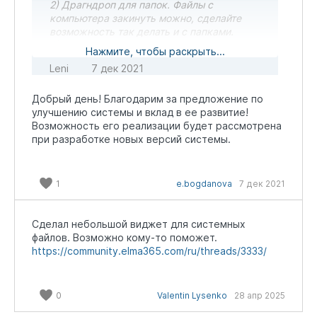
2) Драгндроп для папок. Файлы с
компьютера закинуть можно, сделайте
возможность так делать и с папками.
3) Перетаскивание уже загруженных
Нажмите, чтобы раскрыть...
файлов в другие программы. Например
Leni
7 дек 2021
перетащить загруженный файл в письмо.
Вообщем обратный драг н дроп тоже очень
Добрый день! Благодарим за предложение по
нужен.
улучшению системы и вклад в ее развитие!
4) Поиск по папкам
Возможность его реализации будет рассмотрена
5) Кнопка выделить все. Сейчас надо все
при разработке новых версий системы.
файлы протыкивать
6) Перезапись (добавление версии) для
файлов с одинаковым названием.
Перетаскиваешь в папку несколько файлов,
1
e.bogdanova
7 дек 2021
если названия совпадают со старыми то и
вопрос перезаписать или создать новые. Как
на винде.
Сделал небольшой виджет для системных
файлов. Возможно кому-то поможет.
https://community.elma365.com/ru/threads/3333/
0
Valentin Lysenko
28 апр 2025