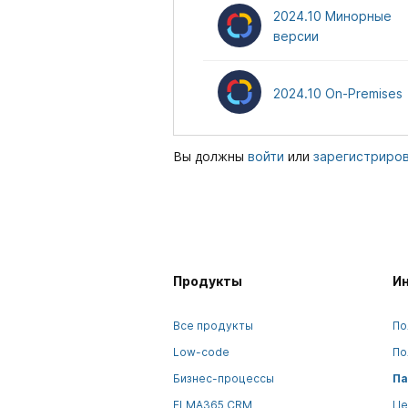
2024.10 Минорные
версии
2024.10 On-Premises
Вы должны
или
войти
зарегистриро
Продукты
И
Все продукты
По
Low-code
По
Бизнес-процессы
Па
ELMA365 CRM
Це