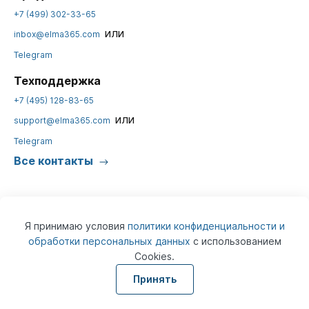
+7 (499) 302-33-65
или
inbox@elma365.com
Telegram
Техподдержка
+7 (495) 128-83-65
или
support@elma365.com
Telegram
Все контакты
Я принимаю условия
политики конфиденциальности и
обработки персональных данных
с использованием
Cookies.
© 2026
ELMA365
Информация на сайте предназначена для юридических лиц и не
Принять
является информацией, предназначенной для публичного
ознакомления потребителей.