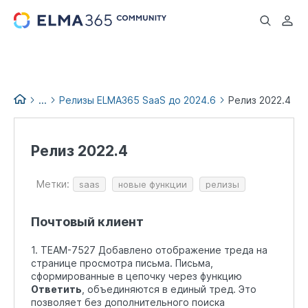
...
...
Релизы ELMA365 SaaS до 2024.6
Релиз 2022.4
Список изменений версий
ELMA365
Релиз 2022.4
Релизы и обновления
ELMA365
Метки:
saas
новые функции
релизы
Архив релизов ELMA365 до
2026.4
Почтовый клиент
1. TEAM-7527 Добавлено отображение треда на
странице просмотра письма. Письма,
сформированные в цепочку через функцию
Ответить
, объединяются в единый тред. Это
позволяет без дополнительного поиска