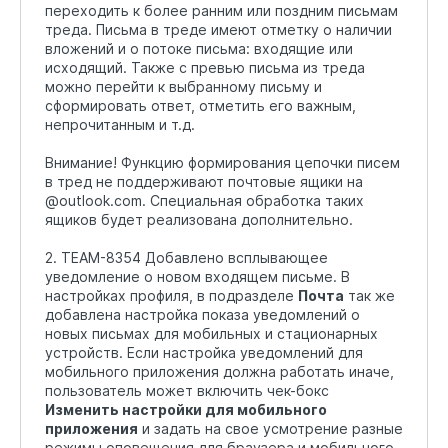
переходить к более ранним или поздним письмам
треда. Письма в треде имеют отметку о наличии
вложений и о потоке письма: входящие или
исходящий. Также с превью письма из треда
можно перейти к выбранному письму и
сформировать ответ, отметить его важным,
непрочитанным и т.д.
Внимание! Функцию формирования цепочки писем
в тред не поддерживают почтовые ящики на
@outlook.com. Специальная обработка таких
ящиков будет реализована дополнительно.
2. TEAM-8354 Добавлено всплывающее
уведомление о новом входящем письме. В
настройках профиля, в подразделе
Почта
так же
добавлена настройка показа уведомлений о
новых письмах для мобильных и стационарных
устройств. Если настройка уведомлений для
мобильного приложения должна работать иначе,
пользователь может включить чек-бокс
Изменить настройки для мобильного
приложения
и задать на свое усмотрение разные
режимы оповещения для браузера и мобильного