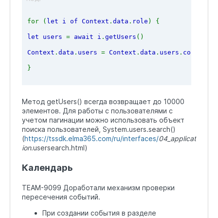
for (
let i of Context
.
data
.
role
) {
let users 
= 
await i
.
getUsers
()
Context
.
data
.
users 
= 
Context
.
data
.
users
.
concat
(
us
}
Метод getUsers() всегда возвращает до 10000
элементов. Для работы с пользователями с
учетом пагинации можно использовать объект
поиска пользователей, System.users.search()
(
https://tssdk.elma365.com/ru/interfaces/
04_applicat
ion
.usersearch.html)
Календарь
TEAM-9099 Доработали механизм проверки
пересечения событий.
При создании события в разделе