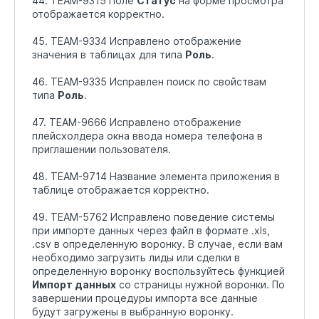
44. TEAM-9315 Поле
Статус
на форме просмотра
отображается корректно.
45. TEAM-9334 Исправлено отображение
значения в таблицах для типа
Роль
.
46. TEAM-9335 Исправлен поиск по свойствам
типа
Роль
.
47. TEAM-9666 Исправлено отображение
плейсхолдера окна ввода номера телефона в
приглашении пользователя.
48. TEAM-9714 Название элемента приложения в
таблице отображается корректно.
49. TEAM-5762 Исправлено поведение системы
при импорте данных через файл в формате .xls,
.csv в определенную воронку. В случае, если вам
необходимо загрузить лиды или сделки в
определенную воронку воспользуйтесь функцией
Импорт данных
со страницы нужной воронки. По
завершении процедуры импорта все данные
будут загружены в выбранную воронку.