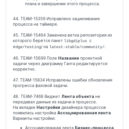
плана и завершении этого процесса.
44. TEAM-15359 Исправлено зацикливание
процесса на таймере.
45. TEAM-15464 Заменена ветка репозитория из
которого берётся пакет
с
libgdiplus
e
/ на
.
dge/testing
latest-stable/community/
46. TEAM-15699 Поле
Название
проектной
задачи через диаграмму Ганта редактируется
корректно.
47. TEAM-15834 Исправлены ошибки обновления
прогресса фазовой задачи.
48. TEAM-7468 Виджет
Лента объекта
не
передавал данные из задачи в процессе.
На вкладке
Настройки
дизайнера процессов
появилась настройка
Ассоциированная лента
Варианты настройки:
Ассоциированная лента
Бизнес-процесса
.