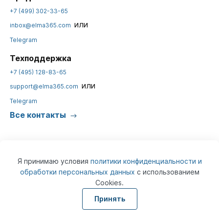
+7 (499) 302-33-65
или
inbox@elma365.com
Telegram
Техподдержка
+7 (495) 128-83-65
или
support@elma365.com
Telegram
Все контакты
Я принимаю условия
политики конфиденциальности и
обработки персональных данных
с использованием
Cookies.
© 2026
ELMA365
Информация на сайте предназначена для юридических лиц и не
Принять
является информацией, предназначенной для публичного
ознакомления потребителей.