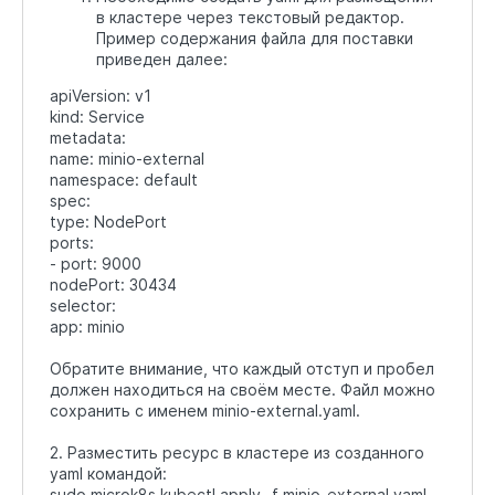
в кластере через текстовый редактор.
Пример содержания файла для поставки
приведен далее:
apiVersion: v1
kind: Service
metadata:
name: minio-external
namespace: default
spec:
type: NodePort
ports:
- port: 9000
nodePort: 30434
selector:
app: minio
Обратите внимание, что каждый отступ и пробел
должен находиться на своём месте. Файл можно
сохранить с именем minio-external.yaml.
2. Разместить ресурс в кластере из созданного
yaml командой:
sudo microk8s kubectl apply -f minio-external.yaml