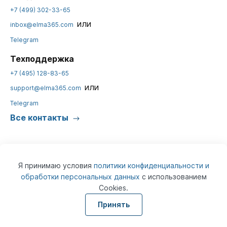
+7 (499) 302-33-65
или
inbox@elma365.com
Telegram
Техподдержка
+7 (495) 128-83-65
или
support@elma365.com
Telegram
Все контакты
Я принимаю условия
политики конфиденциальности и
обработки персональных данных
с использованием
Cookies.
© 2026
ELMA365
Информация на сайте предназначена для юридических лиц и не
Принять
является информацией, предназначенной для публичного
ознакомления потребителей.