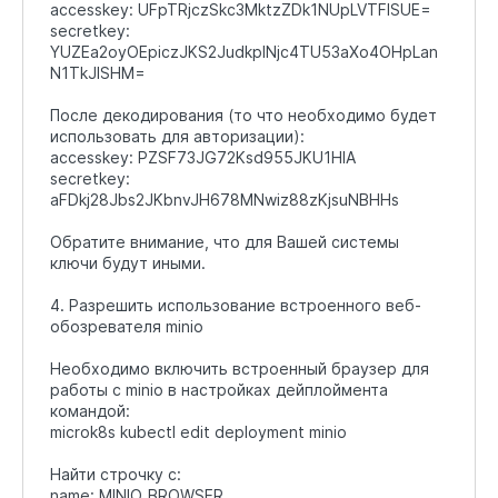
accesskey: UFpTRjczSkc3MktzZDk1NUpLVTFISUE=
secretkey:
YUZEa2oyOEpiczJKS2JudkpINjc4TU53aXo4OHpLan
N1TkJISHM=
После декодирования (то что необходимо будет
использовать для авторизации):
accesskey: PZSF73JG72Ksd955JKU1HIA
secretkey:
aFDkj28Jbs2JKbnvJH678MNwiz88zKjsuNBHHs
Обратите внимание, что для Вашей системы
ключи будут иными.
4. Разрешить использование встроенного веб-
обозревателя minio
Необходимо включить встроенный браузер для
работы с minio в настройках дейплоймента
командой:
microk8s kubectl edit deployment minio
Найти строчку с:
name: MINIO_BROWSER