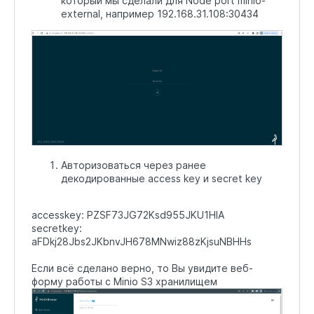
который мы сделали для Node port minio-
external, например 192.168.31.108:30434
Авторизоваться через ранее
декодированные access key и secret key
accesskey: PZSF73JG72Ksd955JKU1HIA
secretkey:
aFDkj28Jbs2JKbnvJH678MNwiz88zKjsuNBHHs
Если всё сделано верно, то Вы увидите веб-
форму работы с Minio S3 хранилищем