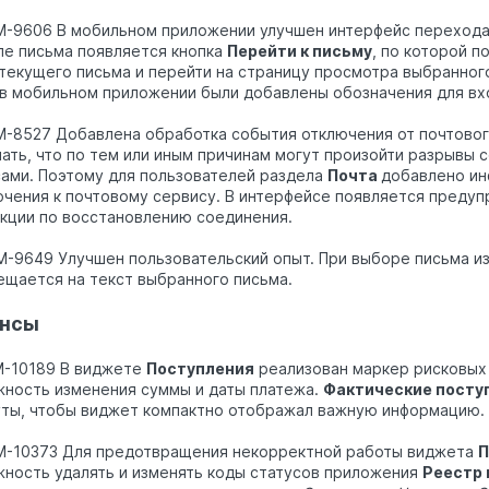
M-9606 В мобильном приложении улучшен интерфейс перехода 
ле письма появляется кнопка
Перейти к письму
, по которой п
текущего письма и перейти на страницу просмотра выбранног
в мобильном приложении были добавлены обозначения для вх
M-8527 Добавлена обработка события отключения от почтовог
ать, что по тем или иным причинам могут произойти разрывы 
ами. Поэтому для пользователей раздела
Почта
добавлено ин
чения к почтовому сервису. В интерфейсе появляется преду
кции по восстановлению соединения.
M-9649 Улучшен пользовательский опыт. При выборе письма и
щается на текст выбранного письма.
нсы
M-10189 В виджете
Поступления
реализован маркер рисковых
ность изменения суммы и даты платежа.
Фактические посту
ты, чтобы виджет компактно отображал важную информацию.
M-10373 Для предотвращения некорректной работы виджета
П
ность удалять и изменять коды статусов приложения
Реестр 