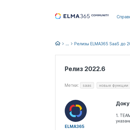
...
Справ
...
Релизы ELMA365 SaaS до 2
Список изменений версий EL
Релизы и обновления ELMA36
Релиз 2022.6
Архив релизов ELMA365 до 20
Метки:
saas
новые функции
Доку
1. TEA
указан
ELMA365