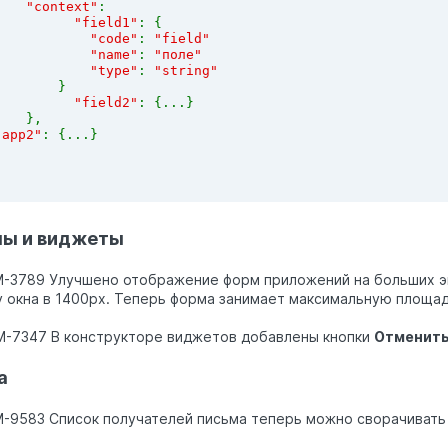
"context"
:
"field1"
: {
"code"
: 
"field"
            "name"
: 
"поле"
            "type"
: 
"string"
}
"field2"
: {...}
    },
"app2"
: {...}
ы и виджеты
M-3789 Улучшено отображение форм приложений на больших эк
 окна в 1400px. Теперь форма занимает максимальную площад
M-7347 В конструкторе виджетов добавлены кнопки
Отменит
а
M-9583 Список получателей письма теперь можно сворачивать