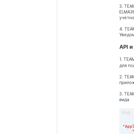
3. TEA
ELMA36
учётно
4. TEA
Уведом
API
и
1. TEA
для по
2. TEA
прилож
3. TEA
вида
Код:
"App