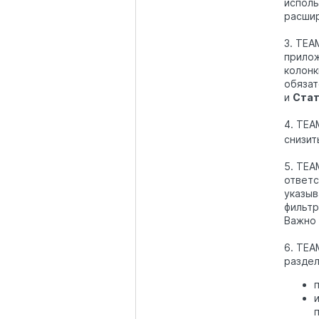
исполь
расшир
3. TEA
прило
колонк
обязат
и
Стат
4. TEA
снизит
5. TEA
ответс
указыв
фильтр
Важно 
6. TEA
разде