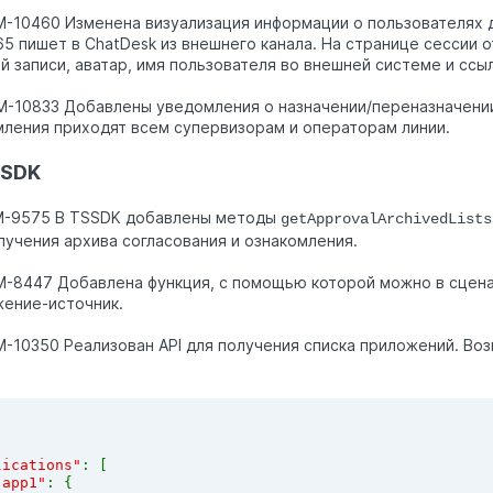
M-10460 Изменена визуализация информации о пользователях д
5 пишет в ChatDesk из внешнего канала. На странице сессии
й записи, аватар, имя пользователя во внешней системе и ссы
M-10833 Добавлены уведомления о назначении/переназначении
ления приходят всем супервизорам и операторам линии.
 SDK
M-9575 В TSSDK добавлены методы
getApprovalArchivedLists
лучения архива согласования и ознакомления.
M-8447 Добавлена функция, с помощью которой можно в сцена
ение-источник.
M-10350 Реализован API для получения списка приложений. В
lications"
: [
"app1"
: {