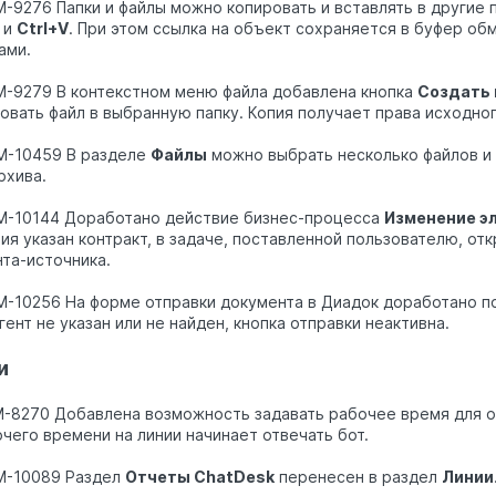
M-9276 Папки и файлы можно копировать и вставлять в другие
и
Ctrl+V
. При этом ссылка на объект сохраняется в буфер об
ами.
M-9279 В контекстном меню файла добавлена кнопка
Создать
овать файл в выбранную папку. Копия получает права исходног
M-10459 В разделе
Файлы
можно выбрать несколько файлов и 
рхива.
M-10144 Доработано действие бизнес-процесса
Изменение э
ия указан контракт, в задаче, поставленной пользователю, о
та-источника.
M-10256 На форме отправки документа в Диадок доработано 
гент не указан или не найден, кнопка отправки неактивна.
и
M-8270 Добавлена возможность задавать рабочее время для о
чего времени на линии начинает отвечать бот.
M-10089 Раздел
Отчеты ChatDesk
перенесен в раздел
Линии