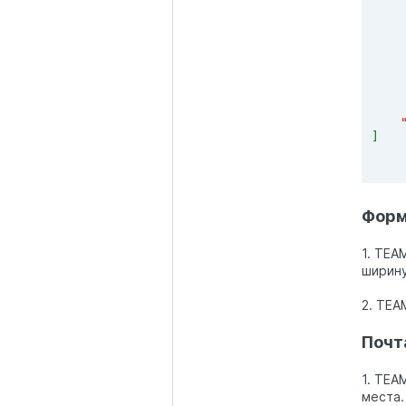
    
    
    
]
Форм
1. TEA
ширину
2. TEA
Почт
1. TEA
места.