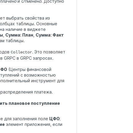
плачено
и
Отменено
. Доступно
т выбрать свойства из
толбцах таблицы. Основные
на наличие в виджете
ты
,
Сумма: План
,
Сумма: Факт
ам таблицы.
тодов
. Это позволяет
Collector
ов GRPC в GRPC запросах.
ЦФО
(Центры финансовой
ступлений с возможностью
ополнительный инструмент для
 распределения платежа.
ить плановое поступление
ое для заполнения поле
ЦФО
;
ие
элемент приложения, если