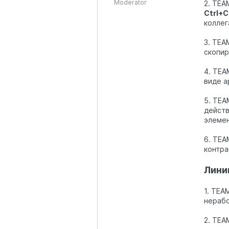
Moderator
2. TEA
Ctrl+C
коллег
3. TEA
скопир
4. TEA
виде а
5. TEA
действ
элемен
6. TEA
контра
Лини
1. TEA
нерабо
2. TEA