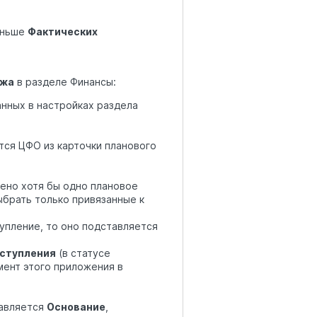
еньше
Фактических
ежа
в разделе Финансы:
анных в настройках раздела
тся ЦФО из карточки планового
ено хотя бы одно плановое
брать только привязанные к
упление, то оно подставляется
оступления
(в статусе
мент этого приложения в
тавляется
Основание
,