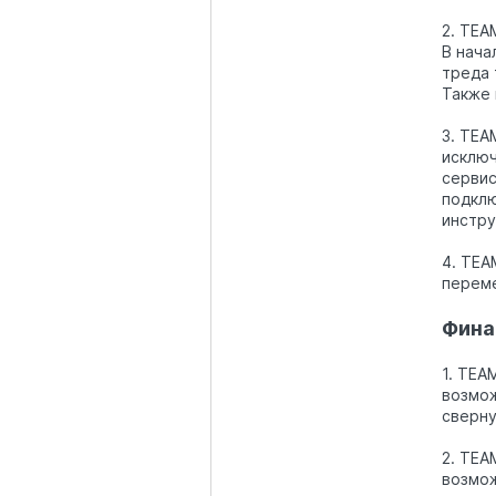
2. TEA
В нача
треда 
Также 
3. TEA
исключ
сервис
подклю
инстру
4. TEA
переме
Фина
1. TEA
возмож
сверну
2. TEA
возмож