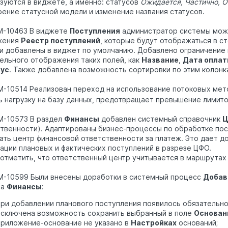
зуются в виджете, а именно: статусов
Ожидается, Частично, О
ение статусной модели и изменение названия статусов.
M-10463 В виджете
Поступления
администратор системы може
жения
Реестр поступлений
, которые будут отображаться в с
и добавлены в виджет по умолчанию. Добавлено ограничение 
ельного отображения таких полей, как
Название
,
Дата опла
ус
. Также добавлена возможность сортировки по этим колонк
M-10514 Реализован переход на использование потоковых ме
ь нагрузку на базу данных, предотвращает превышение лимит
M-10573 В раздел
Финансы
добавлен системный справочник
твенности). Адаптированы бизнес-процессы по обработке по
ать центр финансовой ответственности за платеж. Это дает д
ации плановых и фактических поступлений в разрезе ЦФО.
отметить, что ответственный центр учитывается в маршрутах
M-10599 Были внесены доработки в системный процесс
Добав
ла
Финансы
:
при добавлении планового поступления появилось обязательн
исключена возможность сохранить выбранный в поле
Основан
приложение-основание не указано в
Настройках
оснований;