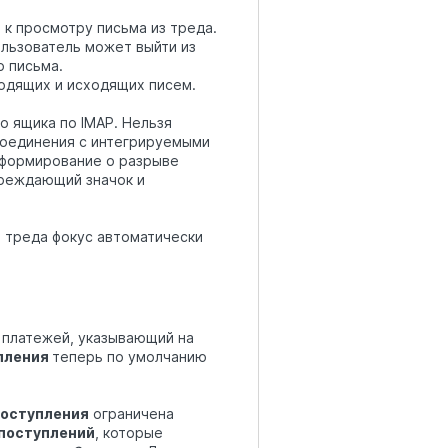
к просмотру письма из треда.
ользователь может выйти из
о письма.
одящих и исходящих писем.
о ящика по IMAP. Нельзя
соединения с интегрируемыми
формирование о разрыве
преждающий значок и
з треда фокус автоматически
 платежей, указывающий на
пления
теперь по умолчанию
оступления
ограничена
поступлений
, которые