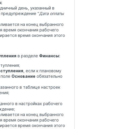
ы
;
дничный день, указанный в
 предупреждение “
Дата оплаты
ливается на конец выбранного
ся время окончания рабочего
бирается время окончания этого
упления
в разделе
Финансы:
тупления;
оступления
, если к плановому
е поле
Основание
обязательно
азанного в таблице настроек
ения;
данного в настройках рабочего
ждение;
ливается на конец выбранного
ся время окончания рабочего
бирается время окончания этого