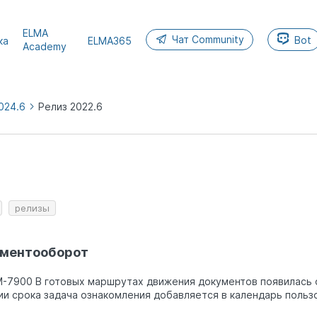
ELMA
Чат Community
Bot
ка
ELMA365
Academy
024.6
Релиз 2022.6
MA365
5
26.4
релизы
ментооборот
M-7900 В готовых маршрутах движения документов появилась
ии срока задача ознакомления добавляется в календарь польз