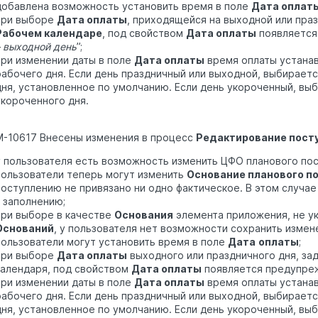
добавлена возможность установить время в поле
Дата оплат
при выборе
Дата оплаты
, приходящейся на выходной или праз
Рабочем календаре
, под свойством
Дата оплаты
появляется
– выходной день
”;
при изменении даты в поле
Дата оплаты
время оплаты устанав
рабочего дня. Если день праздничный или выходной, выбирает
дня, установленное по умолчанию. Если день укороченный, вы
укороченного дня.
M-10617 Внесены изменения в процесс
Редактирование пост
у пользователя есть возможность изменить ЦФО планового пос
пользователи теперь могут изменить
Основание планового п
поступлению не привязано ни одно фактическое. В этом случа
к заполнению;
при выборе в качестве
Основания
элемента приложения, не ук
Оснований
, у пользователя нет возможности сохранить измен
пользователи могут установить время в поле
Дата
оплаты
;
при выборе
Дата оплаты
выходного или праздничного дня, за
календаря, под свойством
Дата оплаты
появляется предупре
при изменении даты в поле
Дата оплаты
время оплаты устанав
рабочего дня. Если день праздничный или выходной, выбирает
дня, установленное по умолчанию. Если день укороченный, вы