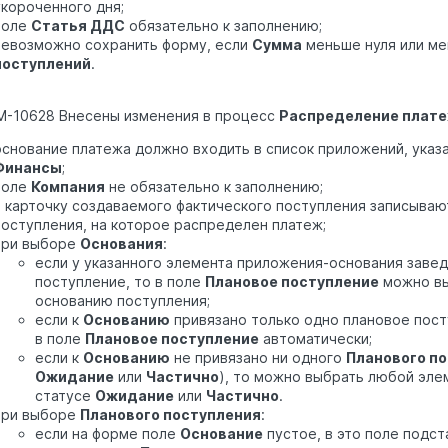
укороченного дня;
поле
Статья ДДС
обязательно к заполнению;
невозможно сохранить форму, если
Сумма
меньше нуля или м
поступлений
.
M-10628 Внесены изменения в процесс
Распределение плат
основание платежа должно входить в список приложений, указ
Финансы
;
поле
Компания
не обязательно к заполнению;
в карточку создаваемого фактического поступления записываю
поступления, на которое распределен платеж;
при выборе
Основания
:
если у указанного элемента приложения-основания завед
поступление, то в поле
Плановое поступление
можно вы
основанию поступления;
если к
Основанию
привязано только одно плановое пост
в поле
Плановое поступление
автоматически;
если к
Основанию
не привязано ни одного
Планового п
Ожидание
или
Частично
), то можно выбрать любой эле
статусе
Ожидание
или
Частично
.
при выборе
Планового поступления
:
если на форме поле
Основание
пустое, в это поле подс