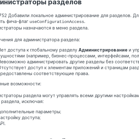
инистраторы разделов
52 Добавили локальное администрирование для разделов. Дл
ть фича-флаг
.
useConfigurationAccess
страторы назначаются в меню раздела.
чения для администратора раздела:
Нет доступа к глобальному разделу
Администрирование
и уп
сущностями (например, бизнес-процессами, интерфейсами, поль
Невозможно администрировать другие разделы без соответст
Отсутствует доступ к элементам приложений и страницам разд
предоставлены соответствующие права.
пные возможности:
страторы раздела могут управлять всеми другими настройкам
 раздела, исключая:
дополнительные параметры;
настройку доступа;
PI.