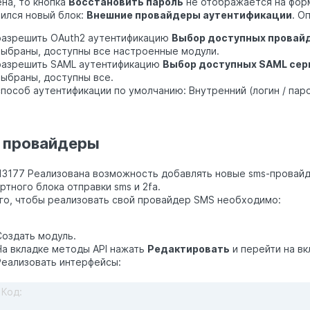
на, то кнопка
Восстановить пароль
не отображается на форм
вился новый блок:
Внешние провайдеры аутентификации
. О
разрешить OAuth2 аутентификацию
Выбор доступных провай
выбраны, доступны все настроенные модули.
разрешить SAML аутентификацию
Выбор доступных SAML сер
выбраны, доступны все.
способ аутентификации по умолчанию: Внутренний (логин / паро
 провайдеры
3177 Реализована возможность добавлять новые sms-провайд
ртного блока отправки sms и 2fa.
го, чтобы реализовать свой провайдер SMS необходимо:
Создать модуль.
На вкладке методы API нажать
Редактировать
и перейти на в
Реализовать интерфейсы:
Код: