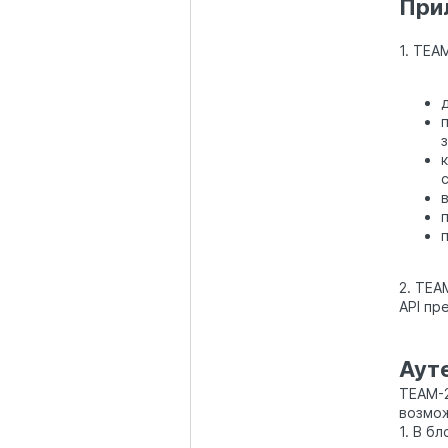
При
1. TEA
с
2. TEA
API пр
Аут
TEAM-2
возмож
1. В б