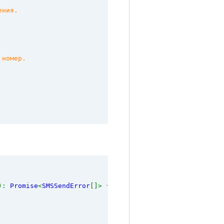
ения.
 номер.
): 
Promise
<
SMSSendError
[]> {