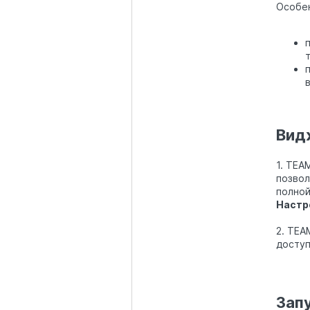
Особен
Вид
1. TEA
позвол
полной
Настр
2. TEA
доступ
Зап