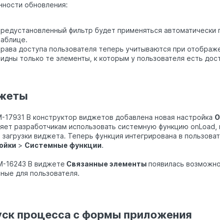
ности обновления:
предустановленный фильтр будет применяться автоматически 
таблице.
права доступа пользователя теперь учитываются при отображе
видны только те элементы, к которым у пользователя есть дост
жеты
M-17931 В конструктор виджетов добавлена новая настройка
О
яет разработчикам использовать системную функцию onLoad, 
 загрузки виджета. Теперь функция интегрирована в пользова
ойки
>
Системные функции
.
M-16243 В виджете
Связанные элементы
появилась возможно
ные для пользователя.
уск процесса с формы приложения