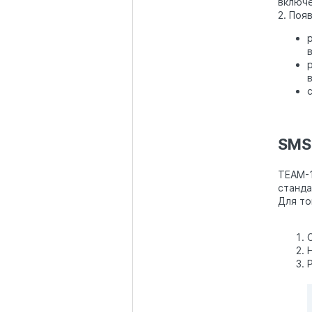
включе
2. Поя
SMS
TEAM-1
станда
Для то