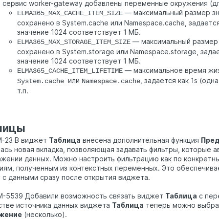
в сервис worker-gateway добавлены переменные окружения (для
— максимальный размер зн
ELMA365_MAX_CACHE_ITEM_SIZE
сохранено в System.cache или Namespace.cache, задается
значение 1024 соответствует 1 МБ.
— максимальный размер 
ELMA365_MAX_STORAGE_ITEM_SIZE
сохранено в System.storage или Namespace.storage, зада
значение 1024 соответствует 1 МБ.
— максимальное время жизн
ELMA365_CACHE_ITEM_LIFETIME
или
, задается как 1s (одна
System.cache
Namespace.cache
т.п.
лицы
M-23 В виджет
Таблица
внесена дополнительная функция
Пред
ась новая вкладка, позволяющая задавать фильтры, которые 
жении данных. Можно настроить фильтрацию как по конкретным
иям, полученным из контекстных переменных. Это обеспечива
 с данными сразу после открытия виджета.
M-5539 Добавили возможность связать виджет
Таблица
с пер
стве источника данных виджета
Таблица
теперь можно выбра
жение
(несколько).