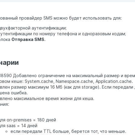
ованный провайдер SMS можно будет использовать для:
двухфакторной аутентификации;
аутентификации по номеру телефона и одноразовым кодам;
блока
Отправка SMS.
нарии
8590 Добавлено ограничение на максимальный размер и врем
овом кеше: System.cache, Namespace.cache, Application.cache.
влен размер максимум 16 Мб (как для storage). Если передал
шена ошибка.
влено максимальное время жизни для кеша.
ния:
ля on-premises = 180 дней
ля saas = 14 дней
если передали TTL больше, берется тот, что меньше.