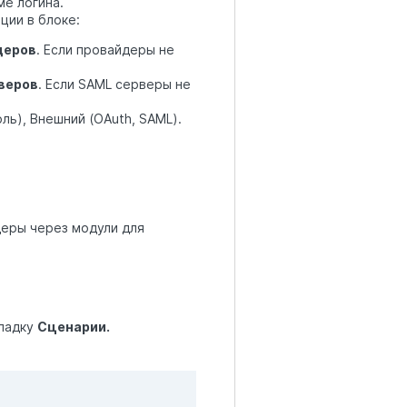
е логина.
пции в блоке:
деров
. Если провайдеры не
веров
. Если SAML серверы не
ль), Внешний (OAuth, SAML).
еры через модули для
кладку
Сценарии.