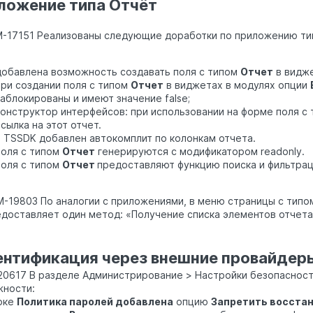
ложение типа Отчёт
M-17151 Реализованы следующие доработки по приложению т
добавлена возможность создавать поля с типом
Отчет
в видже
при создании поля с типом
Отчет
в виджетах в модулях опции
заблокированы и имеют значение false;
конструктор интерфейсов: при использовании на форме поля с
сылка на этот отчет.
в TSSDK добавлен автокомплит по колонкам отчета.
поля с типом
Отчет
генерируются с модификатором readonly.
поля с типом
Отчет
предоставляют функцию поиска и фильтрац
M-19803 По аналогии с приложениями, в меню страницы с тип
едоставляет один метод: «Получение списка элементов отчета
ентификация через внешние провайдер
0617 В разделе Администрирование > Настройки безопаснос
ности:
локе
Политика паролей добавлена
опцию
Запретить восстан