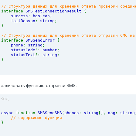
// Cтруктура данных для хранения ответа проверки соедин
interface 
SMSTestConnectionResult 
{
success
: 
boolean
;
failReason
: 
string
;
}
// Структура данных для хранения ответа отправки СМС на
interface 
SMSSendError 
{
phone
: 
string
;
statusCode
?: 
number
;
statusText
?: 
string
;
}
Реализовать функцию отправки SMS.
Код:
async 
function 
SMSSendSMS
(
phones
: 
string
[], 
msg
: 
string
// содержимое функции
}