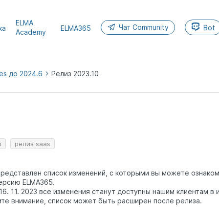
ELMA
Чат Community
Bot
ка
ELMA365
Academy
es до 2024.6
Релиз 2023.10
MA365
5
26.4
з
релиз saas
редставлен список изменений, с которыми вы можете ознаком
ерсию ELMA365.
16. 11. 2023 все изменения станут доступны нашим клиентам в 
те внимание, список может быть расширен после релиза.