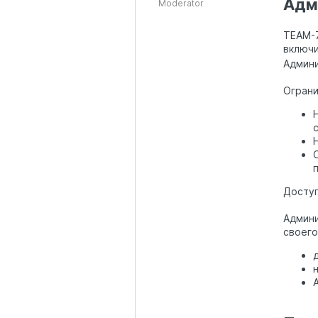
Адм
Moderator
TEAM-7
включи
Админи
Ограни
Досту
Админи
своего
A