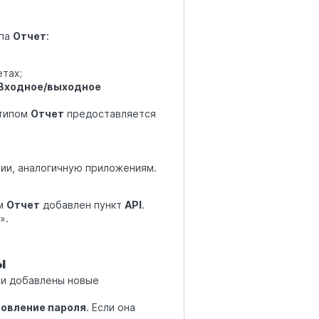
ипа
Отчет
:
тах;
Входное/выходное
 типом
Отчет
предоставляется
ии, аналогичную приложениям.
ом
Отчет
добавлен пункт
API
.
».
ы
ти добавлены новые
овление пароля
. Если она