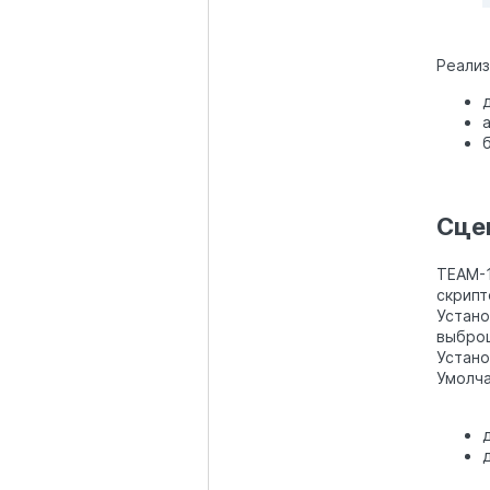
Реализ
Сце
TEAM-1
скрипт
Устано
выбро
Устано
Умолча
д
д