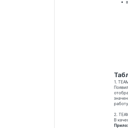
Таб
1. TEA
Появил
отобра
значен
работу
2. TEA
В каче
Прило