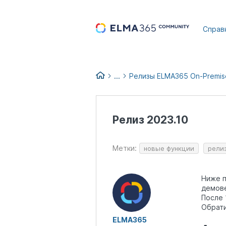
...
Справ
...
Релизы ELMA365 On-Premis
Список изменений версий EL
Релизы и обновления ELMA36
Релиз 2023.10
Архив релизов ELMA365 до 20
Метки:
новые функции
рели
Ниже п
демов
После 
Обрати
ELMA365