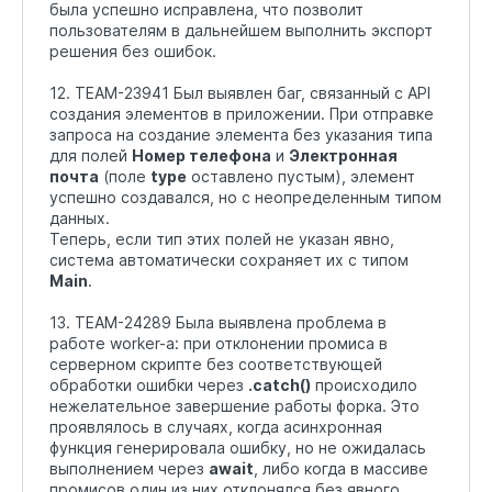
была успешно исправлена, что позволит
пользователям в дальнейшем выполнить экспорт
решения без ошибок.
12. TEAM-23941 Был выявлен баг, связанный с API
создания элементов в приложении. При отправке
запроса на создание элемента без указания типа
для полей
Номер телефона
и
Электронная
почта
(поле
type
оставлено пустым), элемент
успешно создавался, но с неопределенным типом
данных.
Теперь, если тип этих полей не указан явно,
система автоматически сохраняет их с типом
Main
.
13. TEAM-24289 Была выявлена проблема в
работе worker-а: при отклонении промиса в
серверном скрипте без соответствующей
обработки ошибки через
.catch()
происходило
нежелательное завершение работы форка. Это
проявлялось в случаях, когда асинхронная
функция генерировала ошибку, но не ожидалась
выполнением через
await
, либо когда в массиве
промисов один из них отклонялся без явного