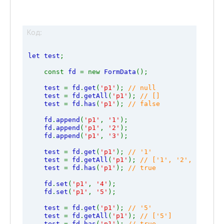
Код:
let test
;
    const 
fd 
= new 
FormData
();
test 
= 
fd
.
get
(
'p1'
); 
// null
test 
= 
fd
.
getAll
(
'p1'
); 
// []
test 
= 
fd
.
has
(
'p1'
); 
// false
fd
.
append
(
'p1'
, 
'1'
);
fd
.
append
(
'p1'
, 
'2'
);
fd
.
append
(
'p1'
, 
'3'
);
test 
= 
fd
.
get
(
'p1'
); 
// '1'
test 
= 
fd
.
getAll
(
'p1'
); 
// ['1', '2', '3']
test 
= 
fd
.
has
(
'p1'
); 
// true
fd
.
set
(
'p1'
, 
'4'
);
fd
.
set
(
'p1'
, 
'5'
);
test 
= 
fd
.
get
(
'p1'
); 
// '5'
test 
= 
fd
.
getAll
(
'p1'
); 
// ['5']
test 
= 
fd
.
has
(
'p1'
); 
// true