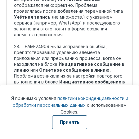
отображался некорректно. Проблема
проявлялась после добавления переменной типа
Учётная запись
(не множеств.) с указанием
сервиса (например, WhatsApp) и последующего
заполнения этого поля на форме создания
элемента приложения.
28. TEAM-24909 Была исправлена ошибка,
препятствовавшая удалению элемента
приложения или прерыванию процесса, когда он
находился на блоке
Инициативное сообщение в
линию
или
Ответное сообщение в линию
.
Проблема возникала из-за настройки повторного
выполнения в блоке
Инициативное сообщение в
линию
, когда активирована опция
Повторить
выполнение
с значениями по умолчанию для
Я принимаю условия
политики конфиденциальности и
Количество повторений
и
Время задержки
обработки персональных данных
с использованием
между повторениями
.
Cookies.
29. TEAM-21874 Была выявлена и исправлена
Принять
проблема с массовыми действиями (запуск
процесса), когда не все выбранные элементы
передавались в пользовательскую переменную