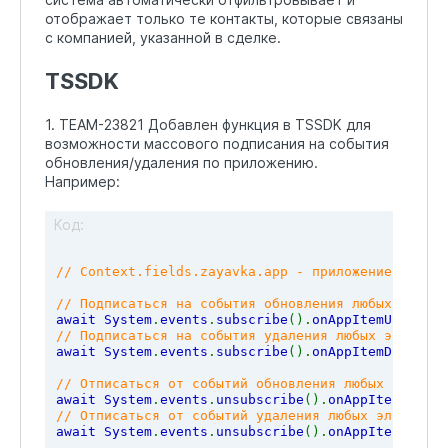
отображает только те контакты, которые связаны
с компанией, указанной в сделке.
TSSDK
1. TEAM-23821 Добавлен функция в TSSDK для
возможности массового подписания на события
обновления/удаления по приложению.
Например:
Код:
// Context.fields.zayavka.app - приложение из сво
// Подписаться на события обновления любых элемен
await System
.
events
.
subscribe
().
onAppItemUpdate
(
C
// Подписаться на события удаления любых элементо
await System
.
events
.
subscribe
().
onAppItemDelete
(
C
// Отписаться от событий обновления любых элемент
await System
.
events
.
unsubscribe
().
onAppItemUpdate
// Отписаться от событий удаления любых элементов
await System
.
events
.
unsubscribe
().
onAppItemDelete