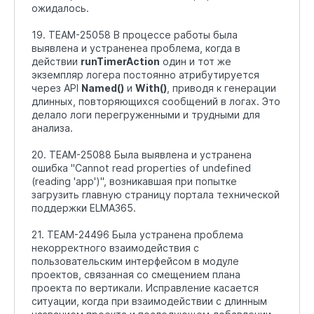
ожидалось.
19. TEAM-25058 В процессе работы была
выявлена и устраненеа проблема, когда в
действии
runTimerAction
один и тот же
экземпляр логера постоянно атрибутируется
через API
Named()
и
With()
, приводя к генерации
длинных, повторяющихся сообщений в логах. Это
делало логи перегруженными и трудными для
анализа.
20. TEAM-25088 Была выявлена и устранена
ошибка "Cannot read properties of undefined
(reading 'app')", возникавшая при попытке
загрузить главную страницу портала технической
поддержки ELMA365.
21. TEAM-24496 Была устранена проблема
некорректного взаимодействия с
пользовательским интерфейсом в модуле
проектов, связанная со смещением плана
проекта по вертикали. Исправление касается
ситуации, когда при взаимодействии с длинным