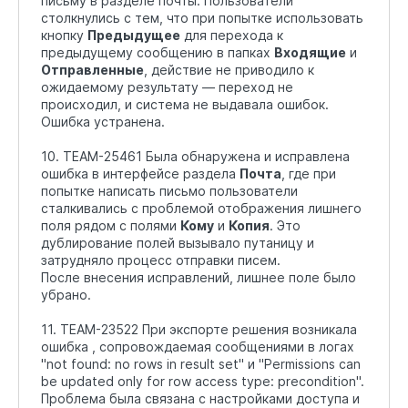
письму в разделе почты. Пользователи
столкнулись с тем, что при попытке использовать
кнопку
Предыдущее
для перехода к
предыдущему сообщению в папках
Входящие
и
Отправленные
, действие не приводило к
ожидаемому результату — переход не
происходил, и система не выдавала ошибок.
Ошибка устранена.
10. TEAM-25461 Была обнаружена и исправлена
ошибка в интерфейсе раздела
Почта
, где при
попытке написать письмо пользователи
сталкивались с проблемой отображения лишнего
поля рядом с полями
Кому
и
Копия
. Это
дублирование полей вызывало путаницу и
затрудняло процесс отправки писем.
После внесения исправлений, лишнее поле было
убрано.
11. TEAM-23522 При экспорте решения возникала
ошибка , сопровождаемая сообщениями в логах
"not found: no rows in result set" и "Permissions can
be updated only for row access type: precondition".
Проблема была связана с настройками доступа и