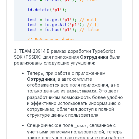
fd
.
delete
(
'p1'
);
test 
= 
fd
.
get
(
'p1'
); 
// null
test 
= 
fd
.
getAll
(
'p1'
); 
// []
test 
= 
fd
.
has
(
'p1'
); 
// false
    // Добавление файла
    // Получаем ссылку на файл в контекстной пере
3. TEAM-23914 В рамках доработки TypeScript
const 
fileURL 
= 
await Context
.
data
.
file
!.
getD
SDK (TSSDK) для приложения
Сотрудники
были
// Получаем тело файла и загружаем его в буфе
реализованы следующие улучшения:
const 
fileResponse 
= 
await fetch
(
fileURL
);
    const 
buf 
= 
await fileResponse
.
arrayBuffer
();
Теперь, при работе с приложением
// Добавляем буфер в поле `file` формы
Сотрудники
, в автокомплите
fd
.
set
(
'file'
, 
buf
, 
'my_document.pdf'
, 
'appli
test 
= 
fd
.
has
(
'file'
); 
// true
отображаются все поля приложения, а не
только данные из
. Это дает
BaseItemData
разработчикам возможность более удобно
и эффективно использовать информацию о
сотрудниках, облегчая доступ к полной
структуре данных пользователя.
Специфическое поле
, связанное с
_user
учетными записями пользователей, теперь
также доступно в автокомплите при работе