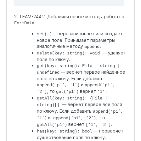
2. TEAM-24411 Добавили новые методы работы с
:
FormData
— перезаписывает или создает
set(…)
новое поле. Принимает параметры
аналогичные методу
append.
— удаляет
delete(key: string): void
поле по ключу.
get(key: string): File | string |
— вернет первое найденное
undefined
поле по ключу. Если добавить
и
append(‘p1’, ‘1’)
append(‘p1’,
, то
вернет
‘2’)
get(‘p1’)
‘1’.
getAll(key: string): {File |
— вернет первое все поля
string}[]
по ключу. Если добавить
append(‘p1’,
и
то
‘1’)
append(‘p1’, ‘2’),
вернет
.
getAll(‘p1’)
[‘1’, ‘2’]
— проверяет
has(key: string): bool
существование поля по ключу.