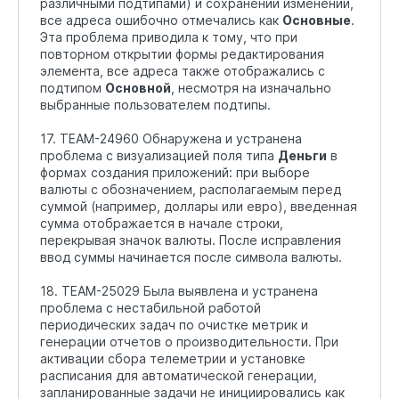
различными подтипами) и сохранении изменений,
все адреса ошибочно отмечались как
Основные
.
Эта проблема приводила к тому, что при
повторном открытии формы редактирования
элемента, все адреса также отображались с
подтипом
Основной
, несмотря на изначально
выбранные пользователем подтипы.
17. TEAM-24960 Обнаружена и устранена
проблема с визуализацией поля типа
Деньги
в
формах создания приложений: при выборе
валюты с обозначением, располагаемым перед
суммой (например, доллары или евро), введенная
сумма отображается в начале строки,
перекрывая значок валюты. После исправления
ввод суммы начинается после символа валюты.
18. TEAM-25029 Была выявлена и устранена
проблема с нестабильной работой
периодических задач по очистке метрик и
генерации отчетов о производительности. При
активации сбора телеметрии и установке
расписания для автоматической генерации,
запланированные задачи не инициировались как