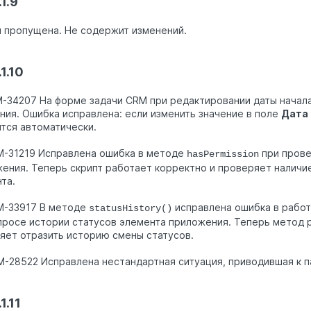
1.9
 пропущена. Не содержит изменений.
1.10
M-34207 На форме задачи CRM при редактировании даты начала
ния. Ошибка исправлена: если изменить значение в поле
Дата
тся автоматически.
M-31219 Исправлена ошибка в методе
при прове
hasPermission
ения. Теперь скрипт работает корректно и проверяет наличи
та.
M-33917 В методе
исправлена ошибка в рабо
statusHistory()
просе истории статусов элемента приложения. Теперь метод 
яет отразить историю смены статусов.
M-28522 Исправлена нестандартная ситуация, приводившая к п
1.11