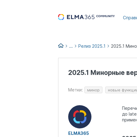
...
Справ
...
Релиз 2025.1
2025.1 Мин
Список изменений версий EL
Релизы и обновления ELMA36
2025.1 Минорные ве
Архив релизов ELMA365 до 20
Метки:
минор
новые функци
Перечи
до lat
примен
ELMA365