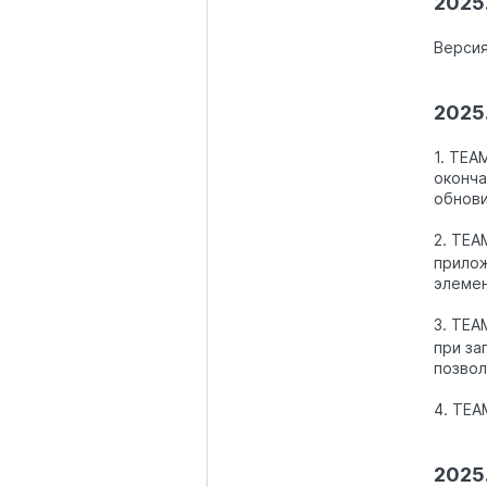
2025.
Версия
2025.
1. TEA
оконча
обнови
2. TEA
прилож
элемен
3. TEA
при за
позвол
4. TEA
2025.