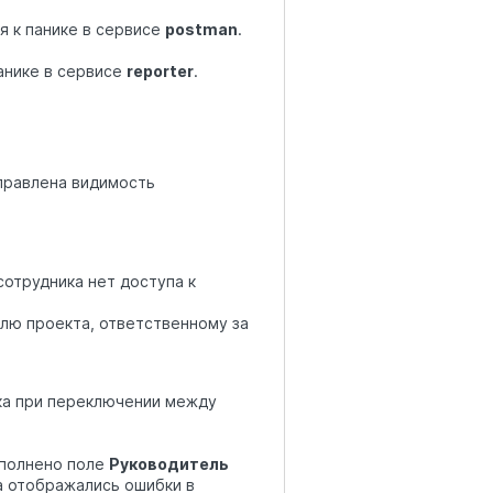
я к панике в сервисе
postman
.
анике в сервисе
reporter
.
равлена видимость
сотрудника нет доступа к
лю проекта, ответственному за
ка при переключении между
аполнено поле
Руководитель
та отображались ошибки в