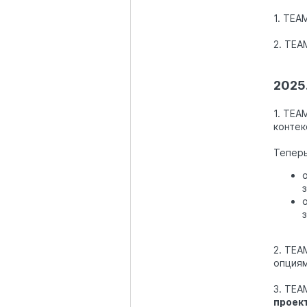
1. TEA
2. TEA
2025.
1. TEA
контек
Теперь
2. TEA
опция
3. TEA
проек