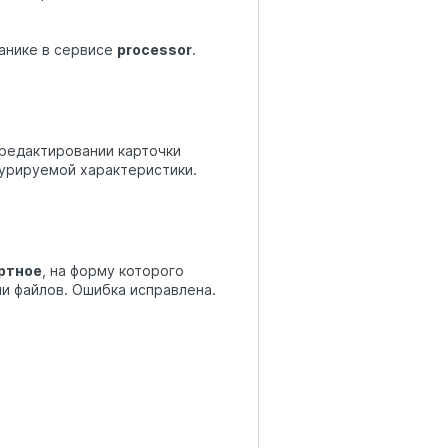
анике в сервисе
processor
.
редактировании карточки
гурируемой характеристики.
ртное
, на форму которого
ии файлов. Ошибка исправлена.