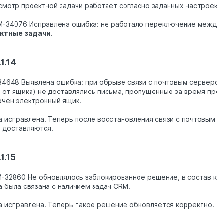
смотр проектной задачи работает согласно заданных настроек
M-34076 Исправлена ошибка: не работало переключение межд
ектные задачи
.
1.14
4648 Выявлена ошибка: при обрыве связи с почтовым серверо
 от ящика) не доставлялись письма, пропущенные за время про
чён электронный ящик.
 исправлена. Теперь после восстановления связи с почтовы
 доставляются.
1.15
M-32860 Не обновлялось заблокированное решение, в состав 
 была связана с наличием задач CRM.
 исправлена. Теперь такое решение обновляется корректно.