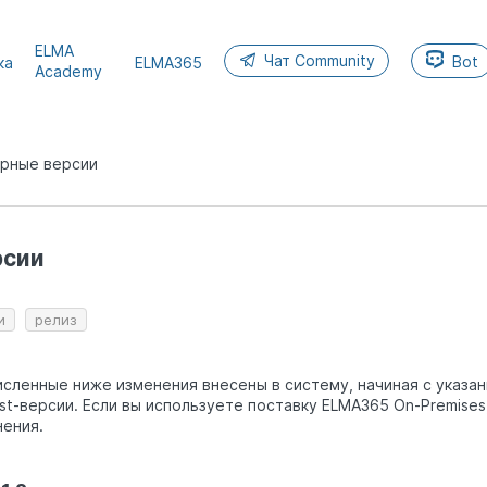
ELMA
Чат Community
Bot
ка
ELMA365
Academy
орные версии
MA365
5
рсии
26.4
и
релиз
сленные ниже изменения внесены в систему, начиная с указан
est-версии. Если вы используете поставку ELMA365 On-Premises
ения.