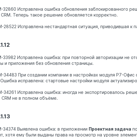
M-32860 Исправлена ошибка обновления заблокированного реш
 CRM. Теперь такое решение обновляется корректно.
M-28522 Исправлена нестандартная ситуация, приводившая к п
1.12
M-33982 Исправлена ошибка: при повторной авторизации не 
ы и приложения без обновления страницы.
M-34483 При создании компании в настройках модуля Р7-Офис
 Ошибка исправлена: стартовые настройки модуля актуализиро
M-34261 Исправлена ошибка: иногда не экспортировалось реше
 CRM не в полном объёме.
1.13
M-34374 Выявлена ошибка: в приложении
Проектная задача
по
т, хотя ему были выданы права на просмотр на уровне элемен