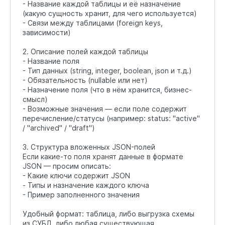
- Название каждой таблицы и её назначение
(какую сущность хранит, для чего используется)
- Связи между таблицами (foreign keys,
зависимости)
2. Описание полей каждой таблицы
- Название поля
- Тип данных (string, integer, boolean, json и т.д.)
- Обязательность (nullable или нет)
- Назначение поля (что в нём хранится, бизнес-
смысл)
- Возможные значения — если поле содержит
перечисление/статусы (например: status: "active"
/ "archived" / "draft")
3. Структура вложенных JSON-полей
Если какие-то поля хранят данные в формате
JSON — просим описать:
- Какие ключи содержит JSON
- Типы и назначение каждого ключа
- Пример заполненного значения
Удобный формат: таблица, либо выгрузка схемы
из СУБД, либо любая существующая