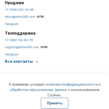
Продажи
+7 (499) 302-33-65
или
inbox@elma365.com
Telegram
Техподдержка
+7 (495) 128-83-65
или
support@elma365.com
Telegram
Все контакты
Я принимаю условия
политики конфиденциальности и
обработки персональных данных
с использованием
Cookies.
© 2026
ELMA365
Информация на сайте предназначена для юридических лиц и не
Принять
является информацией, предназначенной для публичного