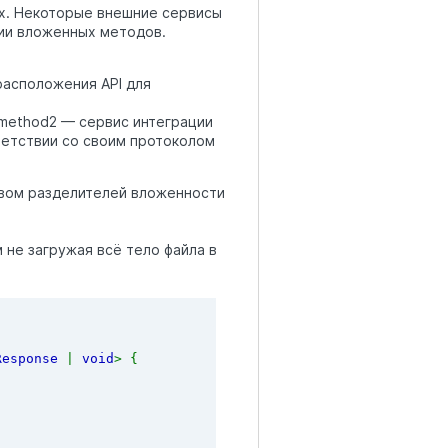
ях. Некоторые внешние сервисы
ции вложенных методов.
расположения API для
/method2 — сервис интеграции
ветствии со своим протоколом
твом разделителей вложенности
 не загружая всё тело файла в
Response 
| 
void
> {