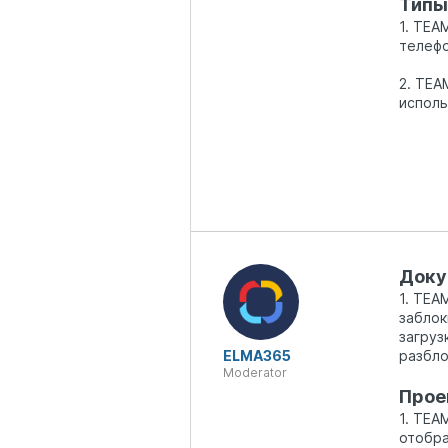
Типы
1. TEA
телефо
2. TEA
исполь
Доку
1. TEA
заблок
загруз
ELMA365
разбло
Moderator
Прое
1. TEA
отобра