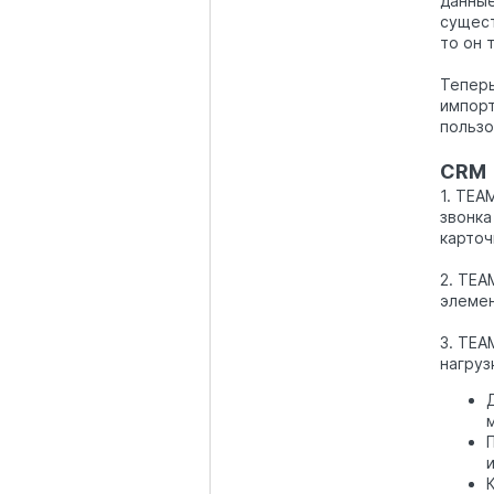
данные
сущест
то он 
Теперь
импорт
пользо
CRM
1. TEA
звонка
карточ
2. TEA
элемен
3. TEA
нагруз
м