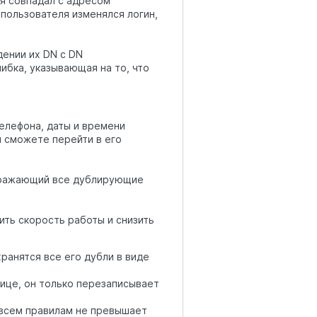
я совпадал с адресом
 пользователя изменялся логин,
ении их DN с DN
ибка, указывающая на то, что
елефона, даты и времени
ы сможете перейти в его
бражающий все дублирующие
ить скорость работы и снизить
ранятся все его дубли в виде
лице, он только перезаписывает
всем правилам не превышает