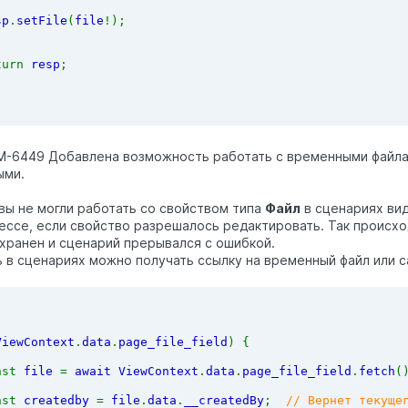
sp
.
setFile
(
file
!);
turn 
resp
;
M-6449 Добавлена возможность работать с временными файлам
ыми.
вы не могли работать со свойством типа
Файл
в сценариях вид
ессе, если свойство разрешалось редактировать. Так происхо
хранен и сценарий прерывался с ошибкой.
 в сценариях можно получать ссылку на временный файл или с
ViewContext
.
data
.
page_file_field
) {
nst 
file 
= 
await ViewContext
.
data
.
page_file_field
.
fetch
(
nst 
createdby 
= 
file
.
data
.
__createdBy
;  
// Вернет текуще