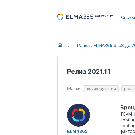
...
Справ
...
Релизы ELMA365 SaaS до 2
Список изменений версий EL
Релизы и обновления ELMA36
Релиз 2021.11
Архив релизов ELMA365 до 20
Метки:
новые функции
рели
Брен
TEAM-6
сообще
сообще
ELMA365
фактор