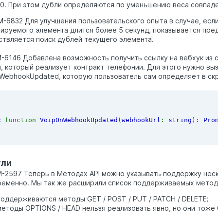
10. При этом дубли определяются по уменьшению веса совпаде
M-6832 Для улучшения пользовательского опыта в случае, есл
ируемого элемента длится более 5 секунд, показывается пре
твляется поиск дублей текущего элемента.
-6146 Добавлена возможность получить ссылку на вебхук из 
, который реализует контракт телефонии. Для этого нужно вы
WebhookUpdated, которую пользователь сам определяет в скр
c 
function 
VoipOnWebhookUpdated
(
webhookUrl
: 
string
): 
Pro
ли
M-2597 Теперь в Методах API можно указывать поддержку не
еменно. Мы так же расширили список поддерживаемых метод
поддерживаются методы GET / POST / PUT / PATCH / DELETE;
методы OPTIONS / HEAD нельзя реализовать явно, но они тоже 