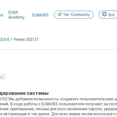
ELMA
Чат Community
Bot
ка
ELMA365
Academy
024.6
Релиз 2021.11
MA365
5
26.4
зы
дирование системы
102 Мы добавили возможность создавать пользовательские ш
ний. В ходе работы с ELMA365 пользователи получают на поч
ния: приглашения, письма для восстановления пароля, уведом
а авторизации и так далее. Для всех видов писем используетс