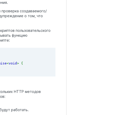
ния.
и проверка создаваемого/
дупреждение о том, что
скриптов пользовательского
зывать функцию
ипте:
mise
<
void
> {
скольких HTTP методов
ов:
будут работать.