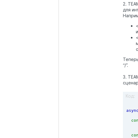
2. TEA
для ин
Напри
Теперь
“/”.
3. TEA
сценар
Код:
asyn
  co
  co