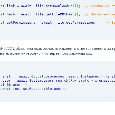
nst 
link 
= 
await _file
.
getDownloadUrl
();  
// Ссылка на п
nst 
hash 
= 
await _file
.
getFileMD5Hash
();  
// Посчитает х
nst 
getPermissions 
= 
await _file
.
getPermissions
();  
// В
M-5222 Добавлена возможность изменять ответственного за п
вательский интерфейс или через программный код.
t 
inst 
=  
await 
Global.
processes
.
_searchInstances
().
firs
t 
user 
= 
await System
.
users
.
search
().
where
(
x
=> 
x
.
email
.
e
nst 
&& 
user
) {
await inst
.
setResponsible
(
user
);