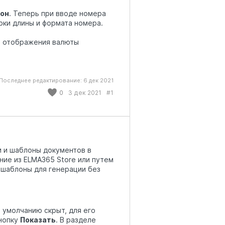
он
. Теперь при вводе номера
ки длины и формата номера.
я отображения валюты
Последнее редактирование:
6 дек 2021
0
3 дек 2021
#1
 и шаблоны документов в
ние из ELMA365 Store или путем
и шаблоны для генерации без
о умолчанию скрыт, для его
кнопку
Показать
. В разделе