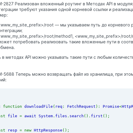
M-2827 Реализован вложенный роутинг в Методах API в модул
теграции требуют указания одной корневой ссылки и реализа
мер:
<www_my_site_prefix>/root — мы указываем путь до корневого 
интеграции;
<www_my_site_prefix>/root/method1, <www_my_site_prefix>/root
может потребовать реализовать такие вложенные пути в соот
обмена.
 в методах API можно указывать такие пути с любым количес
M-5688 Теперь можно возвращать файл из хранилища, при этом
ий:
c 
function 
downloadFile
(
req
: 
FetchRequest
): 
Promise
<
Http
nst 
file 
= 
await System
.
files
.
search
().
first
();
nst 
resp 
= new 
HttpResponse
();