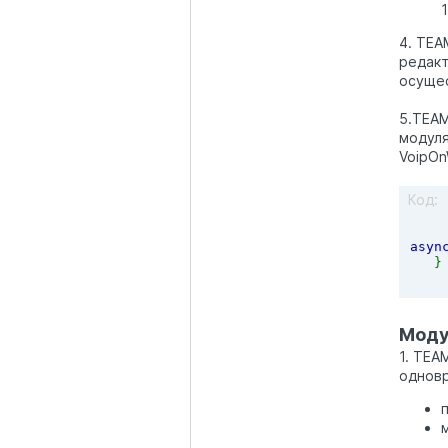
4. TEA
редакт
осущес
5.TEAM
модуля
VoipOn
Код:
asyn
   }
Моду
1. TEA
одновр