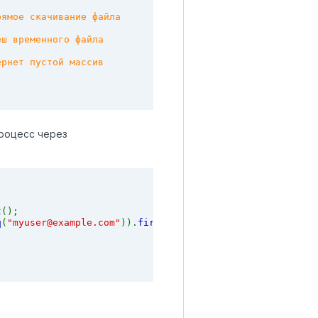
рямое скачивание файла
еш временного файла
ернет пустой массив
роцесс через
t
();
q
(
"myuser@example.com"
)).
first
();