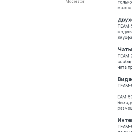
Moderator
только
можно 
Двух
TEAM-5
модуля
двухфа
Чат
TEAM-2
сообще
чата п
Вид
TEAM-
EAM-50
Выходн
размещ
Инте
TEAM-6