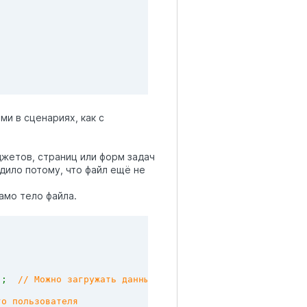
и в сценариях, как с
жетов, страниц или форм задач
дило потому, что файл ещё не
амо тело файла.
);  
// Можно загружать данные файла
го пользователя