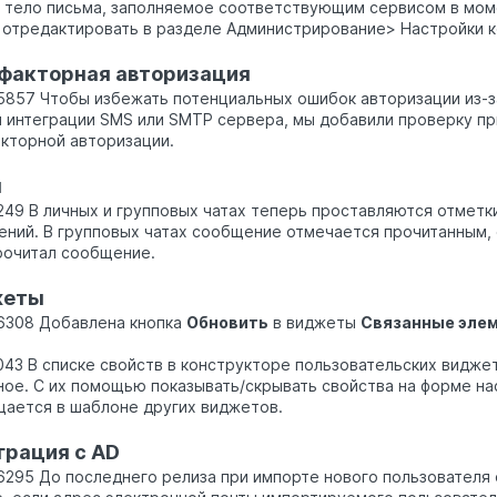
 тело письма, заполняемое соответствующим сервисом в мом
отредактировать в разделе Администрирование> Настройки к
факторная авторизация
857 Чтобы избежать потенциальных ошибок авторизации из-з
 интеграции SMS или SMTP сервера, мы добавили проверку пр
кторной авторизации.
ы
49 В личных и групповых чатах теперь проставляются отметки
ний. В групповых чатах сообщение отмечается прочитанным, 
рочитал сообщение.
жеты
6308 Добавлена кнопка
Обновить
в виджеты
Связанные эле
43 В списке свойств в конструкторе пользовательских видже
ое. С их помощью показывать/скрывать свойства на форме на
ается в шаблоне других виджетов.
грация с AD
295 До последнего релиза при импорте нового пользовател