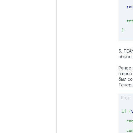
re
  re
}
5. TEA
обычн
Ранее 
в проц
был со
Теперь
Код:
if (
  co
co