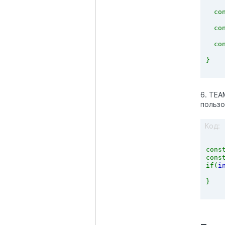
co
co
co
}
6. TEA
пользо
Код:
cons
cons
if(
i
}