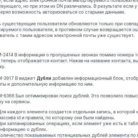
, если адрес электронной почты импортируемого пользовател
вующего, но при этом их DN различались. В результате если у
терял возможность авторизоваться со старыми данными.
 существующие пользователи обновляются только при совпад
ируемого пользователя, в противном случае возвращается ош
ватель с таким адресом электронной почты уже существует.
M-2414 В информации о пропущенных звонках помимо номера т
 теперь отображается контакт. Нажав на название контакта, в
ку.
M-3917 В виджет
Дубли
добавлен информационный блок, ото
ты и дополнительную информацию по ним.
M-6366 Был оптимизирован поиск дублей. Это позволило повыс
ку на сервисы.
Для каждого элемента создается отдельная запись, в которой х
ассива id и правила, по которому они были найдены.
При запланированных операциях, если элемент уже есть в таб
информацию о дублях.
Количество показываемых потенциальных дублей элемента по 