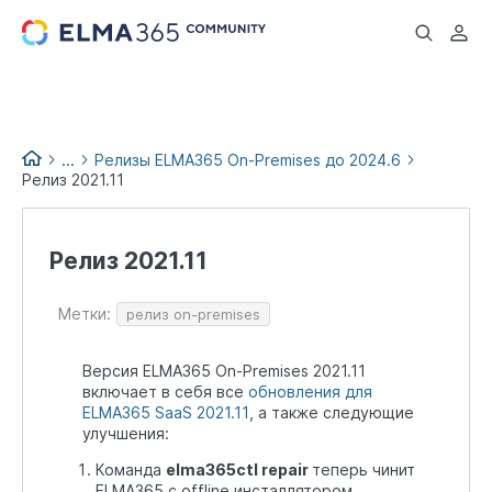
...
...
Релизы ELMA365 On-Premises до 2024.6
Релиз 2021.11
Список изменений версий
ELMA365
Релиз 2021.11
Релизы и обновления
ELMA365
Метки:
Архив релизов ELMA365 до
релиз on-premises
2026.4
Версия ELMA365 On-Premises 2021.11
включает в себя все
обновления для
ELMA365 SaaS 2021.11
, а также следующие
улучшения:​
Команда
elma365ctl repair
теперь чинит
ELMA365 с offline инсталлятором.